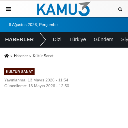
6 Ağustos 2026, Perşembe
HABERLER
Dizi
Türkiye
Gündem
Si
Haberler
Kültür-Sanat
KÜLTÜR-SANAT
Yayınlanma: 13 Mayıs 2026 - 11:54
Güncelleme: 13 Mayıs 2026 - 12:50