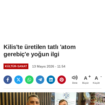
Kilis'te üretilen tatlı 'atom
gerebiç'e yoğun ilgi
13 Mayıs 2026 - 11:54
KÜLTÜR-SANAT
A
A
Büyüt
Küçült
Dinle