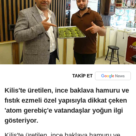
TAKİP ET
Kilis'te üretilen, ince baklava hamuru ve
fıstık ezmeli özel yapısıyla dikkat çeken
'atom gerebiç'e vatandaşlar yoğun ilgi
gösteriyor.
Kilis'te üretilen, ince baklava hamuru ve