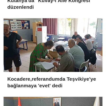
Kütahya'da "Kuvây-ı Aile Kongresi"
düzenlendi
Kocadere,referandumda Teşvikiye'ye
bağlanmaya 'evet' dedi