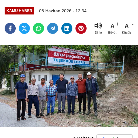
08 Haziran 2026 - 12:34
KAMU HABER
A
A
Büyüt
Küçült
Dinle