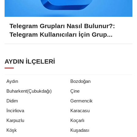
Telegram Grupları Nasıl Bulunur?:
Telegram Kullanıcıları İçin Grup...
AYDIN İLÇELERI
Aydın
Bozdoğan
Buharkent(Çubukdağı)
Çine
Didim
Germencik
İncirliova
Karacasu
Karpuzlu
Koçarlı
Köşk
Kuşadası