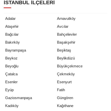
İSTANBUL İLÇELERI
Adalar
Arnavutköy
Ataşehir
Avcılar
Bağcılar
Bahçelievler
Bakırköy
Başakşehir
Bayrampaşa
Beşiktaş
Beykoz
Beylikdüzü
Beyoğlu
Büyükçekmece
Çatalca
Çekmeköy
Esenler
Esenyurt
Eyüp
Fatih
Gaziosmanpaşa
Güngören
Kadıköy
Kağıthane