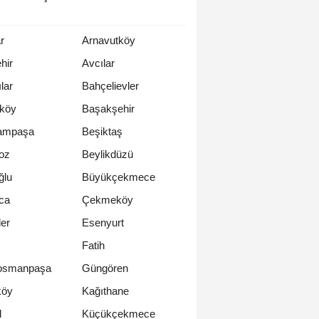
r
Arnavutköy
hir
Avcılar
lar
Bahçelievler
rköy
Başakşehir
ampaşa
Beşiktaş
oz
Beylikdüzü
ğlu
Büyükçekmece
ca
Çekmeköy
er
Esenyurt
Fatih
osmanpaşa
Güngören
köy
Kağıthane
l
Küçükçekmece