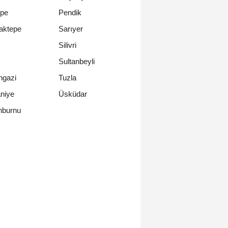
epe
Pendik
aktepe
Sarıyer
Silivri
Sultanbeyli
ngazi
Tuzla
niye
Üsküdar
nburnu