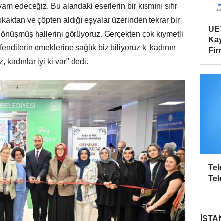
vam edeceğiz. Bu alandaki eserlerin bir kısmını sıfır
ktan ve çöpten aldığı eşyalar üzerinden tekrar bir
UET
nüşmüş hallerini görüyoruz. Gerçekten çok kıymetli
Kay
ndilerin emeklerine sağlık biz biliyoruz ki kadının
Firm
 kadınlar iyi ki var" dedi.
Tel
Tel
İSTA