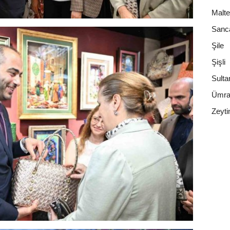
Malt
Sanc
Şile
Şişli
Sulta
Ümra
Zeyti