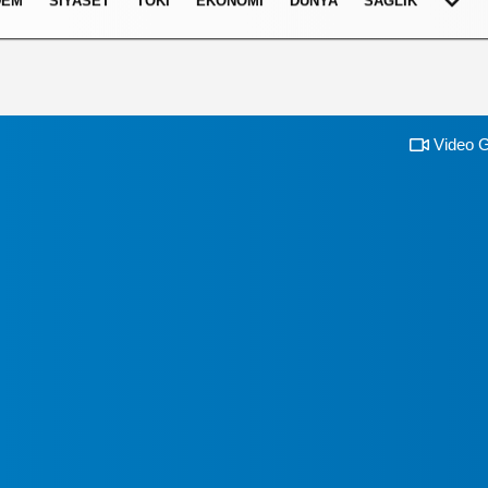
DEM
SIYASET
TOKI
EKONOMI
DÜNYA
SAĞLIK
Video G