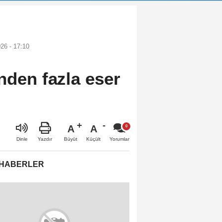
26 - 17:10
nden fazla eser
A
A
Büyüt
Küçült
Dinle
Yazdır
Yorumlar
 HABERLER