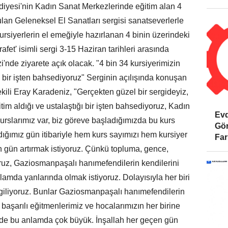
diyesi'nin Kadın Sanat Merkezlerinde eğitim alan 4
rulan Geleneksel El Sanatları sergisi sanatseverlerle
kursiyerlerin el emeğiyle hazırlanan 4 binin üzerindeki
et' isimli sergi 3-15 Haziran tarihleri arasında
de ziyarete açık olacak. "4 bin 34 kursiyerimizin
ğı bir işten bahsediyoruz" Serginin açılışında konuşan
i Eray Karadeniz, "Gerçekten güzel bir sergideyiz,
itim aldığı ve ustalaştığı bir işten bahsediyoruz, Kadın
Evd
urslarımız var, biz göreve başladığımızda bu kurs
Gör
dığımız gün itibariyle hem kurs sayımızı hem kursiyer
Far
n gün artırmak istiyoruz. Çünkü topluma, gence,
oruz, Gaziosmanpaşalı hanımefendilerin kendilerini
lamda yanlarında olmak istiyoruz. Dolayısıyla her biri
ergiliyoruz. Bunlar Gaziosmanpaşalı hanımefendilerin
e başarılı eğitmenlerimiz ve hocalarımızın her birine
 de bu anlamda çok büyük. İnşallah her geçen gün