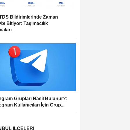
DS Bildirimlerinde Zaman
bı Bitiyor: Taşımacılık
aları...
egram Grupları Nasıl Bulunur?:
egram Kullanıcıları İçin Grup...
NBUL İLÇELERI