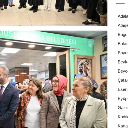
Adala
Ataşe
Bağcı
Bakı
Bayr
Beyk
Beyo
Çatal
Esenl
Eyüp
Gazi
Kadı
Karta