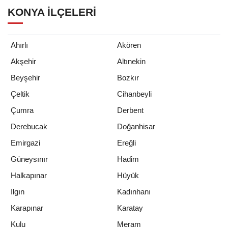
KONYA İLÇELERI
Ahırlı
Akören
Akşehir
Altınekin
Beyşehir
Bozkır
Çeltik
Cihanbeyli
Çumra
Derbent
Derebucak
Doğanhisar
Emirgazi
Ereğli
Güneysınır
Hadim
Halkapınar
Hüyük
Ilgın
Kadınhanı
Karapınar
Karatay
Kulu
Meram