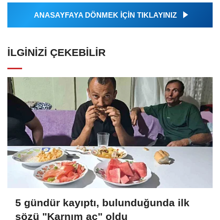
ANASAYFAYA DÖNMEK İÇİN TIKLAYINIZ
İLGINIZI ÇEKEBILIR
5 gündür kayıptı, bulunduğunda ilk
sözü "Karnım aç" oldu