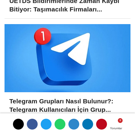
UETDS Bildirimlerinde Zaman Kaybı
Bitiyor: Taşımacılık Firmaları...
Telegram Grupları Nasıl Bulunur?:
Telegram Kullanıcıları İçin Grup...
Yorumlar
Yorumlar