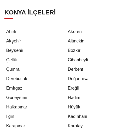
KONYA İLÇELERI
Ahırlı
Akören
Akşehir
Altınekin
Beyşehir
Bozkır
Çeltik
Cihanbeyli
Çumra
Derbent
Derebucak
Doğanhisar
Emirgazi
Ereğli
Güneysınır
Hadim
Halkapınar
Hüyük
Ilgın
Kadınhanı
Karapınar
Karatay