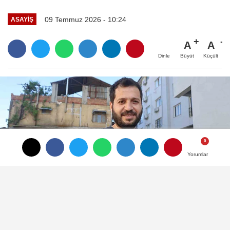
09 Temmuz 2026 - 10:24
ASAYIŞ
A
A
Büyüt
Küçült
Dinle
Yorumlar
Yorumlar