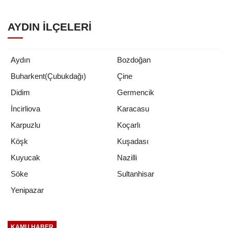
AYDIN İLÇELERI
Aydın
Bozdoğan
Buharkent(Çubukdağı)
Çine
Didim
Germencik
İncirliova
Karacasu
Karpuzlu
Koçarlı
Köşk
Kuşadası
Kuyucak
Nazilli
Söke
Sultanhisar
Yenipazar
KAMU HABER