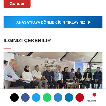
Gönder
ANASAYFAYA DÖNMEK İÇİN TIKLAYINIZ
İLGINIZI ÇEKEBILIR
Yorumlar
Yorumlar