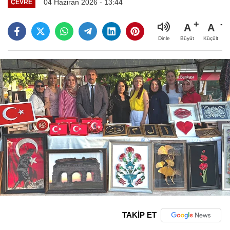
04 Haziran 2026 - 13:44
ÇEVRE
A
A
Büyüt
Küçült
Dinle
TAKİP ET