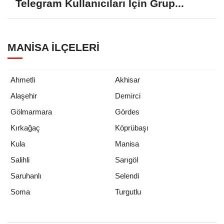
Telegram Kullanıcıları İçin Grup...
MANISA İLÇELERI
Ahmetli
Akhisar
Alaşehir
Demirci
Gölmarmara
Gördes
Kırkağaç
Köprübaşı
Kula
Manisa
Salihli
Sarıgöl
Saruhanlı
Selendi
Turgutlu
Soma