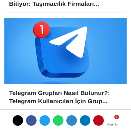
Bitiyor: Taşımacılık Firmaları...
Telegram Grupları Nasıl Bulunur?:
Telegram Kullanıcıları İçin Grup...
Yorumlar
Yorumlar
Yorumlar
SIVAS İLÇELERI