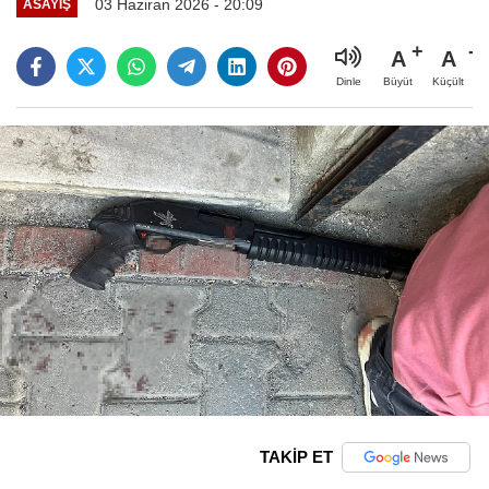
03 Haziran 2026 - 20:09
ASAYIŞ
A
A
Büyüt
Küçült
Dinle
TAKİP ET