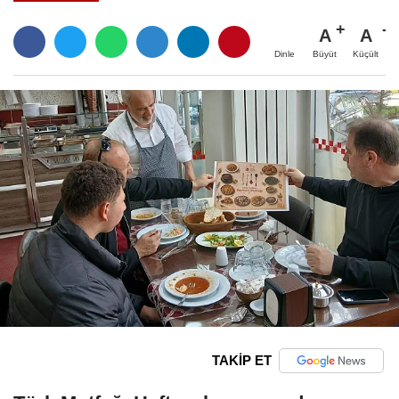
A
A
Büyüt
Küçült
Dinle
TAKİP ET