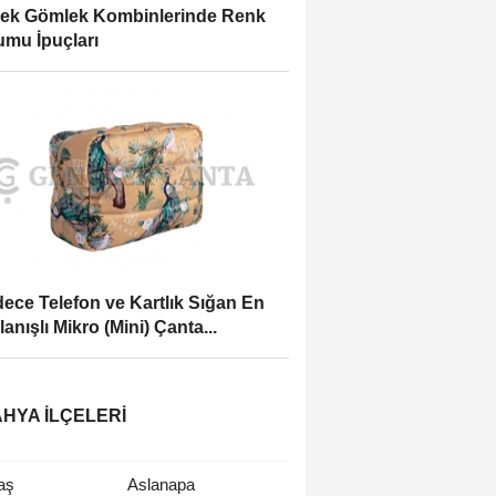
ek Gömlek Kombinlerinde Renk
mu İpuçları
ece Telefon ve Kartlık Sığan En
lanışlı Mikro (Mini) Çanta...
HYA İLÇELERI
taş
Aslanapa