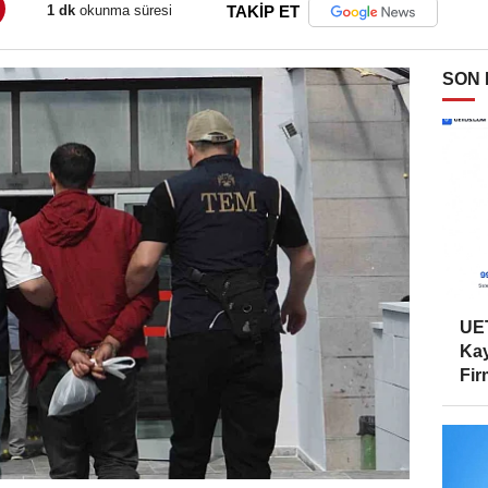
1 dk
okunma süresi
TAKİP ET
SON
UET
Kay
Firm