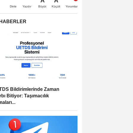
A
A
Büyüt
Küçült
Dinle
Yazdır
Yorumlar
 HABERLER
DS Bildirimlerinde Zaman
bı Bitiyor: Taşımacılık
aları...