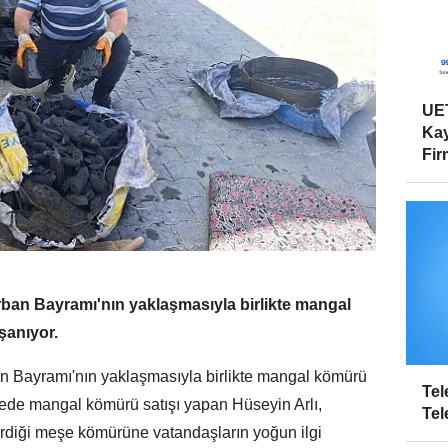
UET
Kay
Firm
rban Bayramı'nın yaklaşmasıyla birlikte mangal
şanıyor.
an Bayramı'nın yaklaşmasıyla birlikte mangal kömürü
Tel
İlçede mangal kömürü satışı yapan Hüseyin Arlı,
Tel
irdiği meşe kömürüne vatandaşların yoğun ilgi