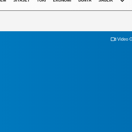
DEM
SIYASET
TOKI
EKONOMI
DÜNYA
SAĞLIK
Video G