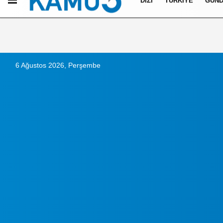
DIZI
TÜRKIYE
GÜN
Künye
İletişim
Çerez Politikası
Gizlilik İlkeleri
6 Ağustos 2026, Perşembe