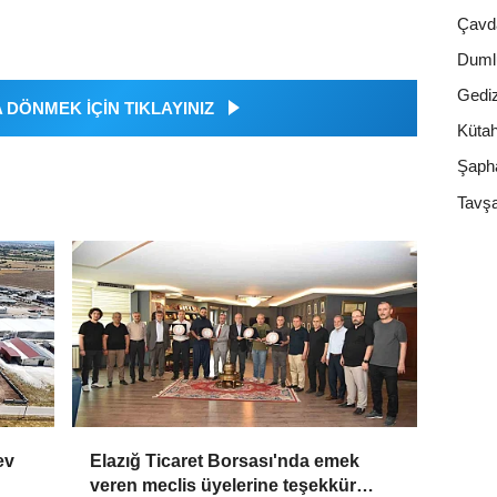
Çavd
Duml
Gedi
DÖNMEK İÇİN TIKLAYINIZ
Küta
Şaph
Tavşa
ev
Elazığ Ticaret Borsası'nda emek
veren meclis üyelerine teşekkür