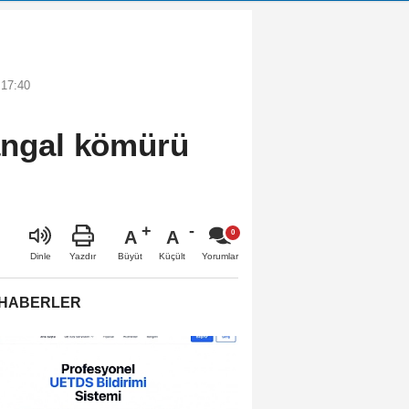
 17:40
mangal kömürü
A
A
Büyüt
Küçült
Dinle
Yazdır
Yorumlar
 HABERLER