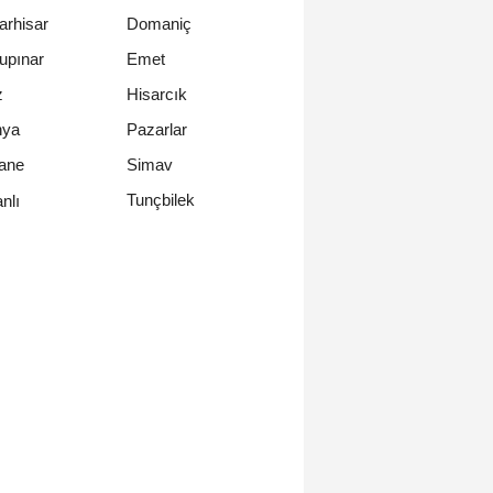
arhisar
Domaniç
upınar
Emet
z
Hisarcık
hya
Pazarlar
ane
Simav
Tunçbilek
nlı