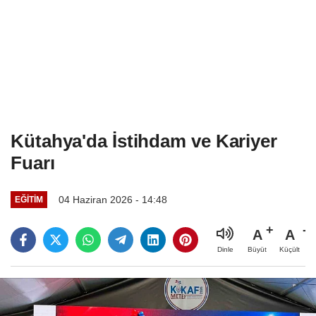
Kütahya'da İstihdam ve Kariyer
Fuarı
04 Haziran 2026 - 14:48
EĞITIM
A
A
Büyüt
Küçült
Dinle