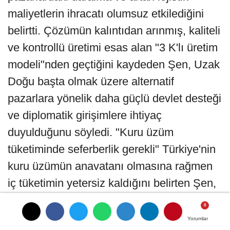
maliyetlerin ihracatı olumsuz etkilediğini
belirtti. Çözümün kalıntıdan arınmış, kaliteli
ve kontrollü üretimi esas alan "3 K'lı üretim
modeli"nden geçtiğini kaydeden Şen, Uzak
Doğu başta olmak üzere alternatif
pazarlara yönelik daha güçlü devlet desteği
ve diplomatik girişimlere ihtiyaç
duyulduğunu söyledi. "Kuru üzüm
tüketiminde seferberlik gerekli" Türkiye'nin
kuru üzümün anavatanı olmasına rağmen
iç tüketimin yetersiz kaldığını belirten Şen,
dünyada kişi başına yıllık kuru üzüm
tüketiminin yaklaşık 1 kilogram seviyesinde
Yorumlar
Yorumlar