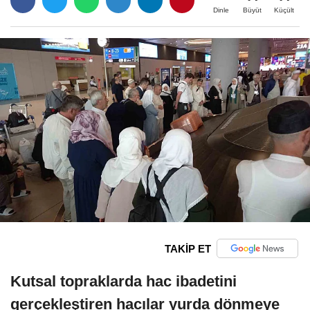
Büyüt
Küçült
Dinle
TAKİP ET
Kutsal topraklarda hac ibadetini
gerçekleştiren hacılar yurda dönmeye