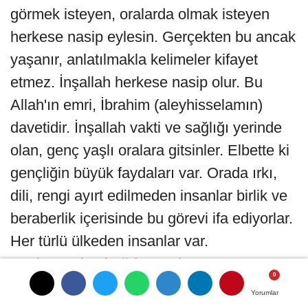
görmek isteyen, oralarda olmak isteyen
herkese nasip eylesin. Gerçekten bu ancak
yaşanır, anlatılmakla kelimeler kifayet
etmez. İnşallah herkese nasip olur. Bu
Allah'ın emri, İbrahim (aleyhisselamın)
davetidir. İnşallah vakti ve sağlığı yerinde
olan, genç yaşlı oralara gitsinler. Elbette ki
gençliğin büyük faydaları var. Orada ırkı,
dili, rengi ayırt edilmeden insanlar birlik ve
beraberlik içerisinde bu görevi ifa ediyorlar.
Her türlü ülkeden insanlar var.
Paylaşıyorlar, bağdaşıyorlar ve
kucaklaşıyorlar. Biz Türkiye'ye sağ salim
Yorumlar
Yorumlar