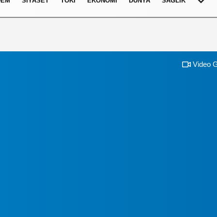
DEM
SIYASET
TOKI
EKONOMI
DÜNYA
SAĞLIK
Video G