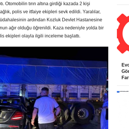
ı. Otomobilin tırın altına girdiği kazada 2 kişi
lık, polis ve itfaiye ekipleri sevk edildi. Yaralılar,
k müdahalesinin ardından Kozluk Devlet Hastanesine
munun ağır olduğu öğrenildi. Kaza nedeniyle yolda bir
s ekipleri olayla ilgili inceleme başlattı.
Evd
Gör
Far