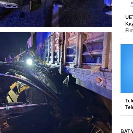
UET
Kay
Firm
Tel
Tel
BATM