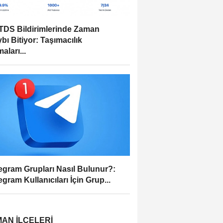
DS Bildirimlerinde Zaman
bı Bitiyor: Taşımacılık
aları...
egram Grupları Nasıl Bulunur?:
egram Kullanıcıları İçin Grup...
AN İLÇELERI