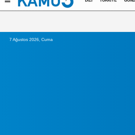
DIZI
TÜRKIYE
GÜN
Künye
İletişim
Çerez Politikası
Gizlilik İlkeleri
7 Ağustos 2026, Cuma