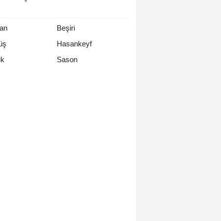
an
Beşiri
üş
Hasankeyf
Sason
uk