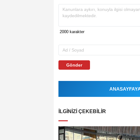
Gönder
ANASAYFAYA 
İLGINIZI ÇEKEBILIR