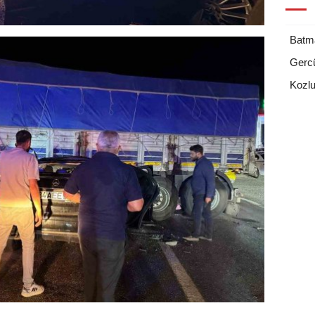
Batm
Gerc
Kozl