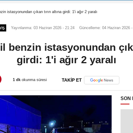
in istasyonundan çıkan tırın altına girdi: 1'i ağır 2 yaralı
Yayınlanma: 03 Haziran 2026 - 21:24
Güncelleme: 04 Haziran 2026 -
YIŞ
 benzin istasyonundan çıka
girdi: 1'i ağır 2 yaralı
1 dk
okunma süresi
TAKİP ET
SON