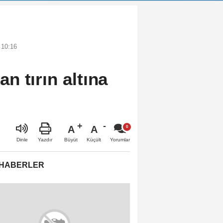
 10:16
n tırın altına
A
A
Büyüt
Küçült
Dinle
Yazdır
Yorumlar
 HABERLER