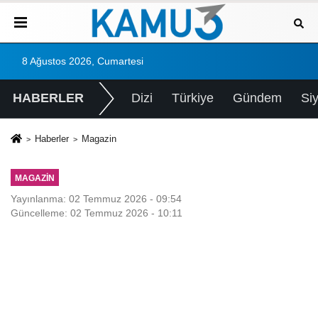
8 Ağustos 2026, Cumartesi
HABERLER
Dizi
Türkiye
Gündem
Si
Haberler
Magazin
MAGAZIN
Yayınlanma: 02 Temmuz 2026 - 09:54
Güncelleme: 02 Temmuz 2026 - 10:11