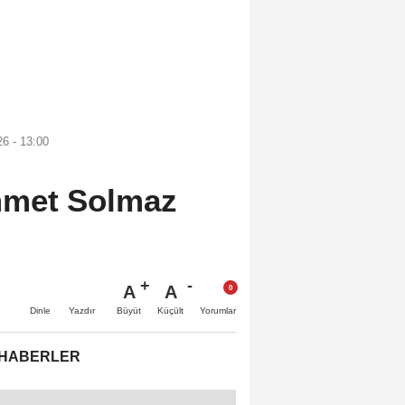
6 - 13:00
mmet Solmaz
A
A
Büyüt
Küçült
Dinle
Yazdır
Yorumlar
 HABERLER