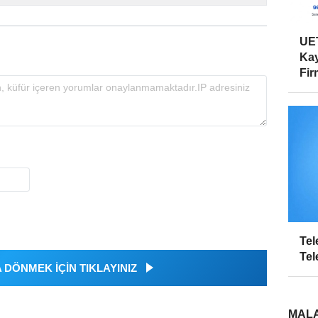
UET
Kay
Firm
Tel
Tel
DÖNMEK İÇİN TIKLAYINIZ
MALA