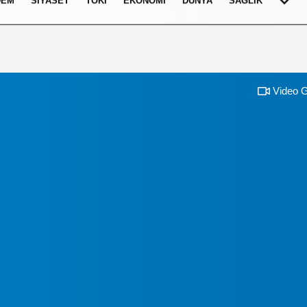
DEM
SIYASET
TOKI
EKONOMI
DÜNYA
SAĞLIK
Video G