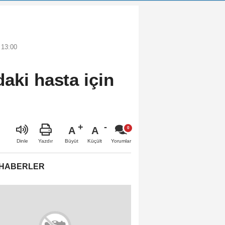
 13:00
aki hasta için
A
A
Büyüt
Küçült
Dinle
Yazdır
Yorumlar
 HABERLER