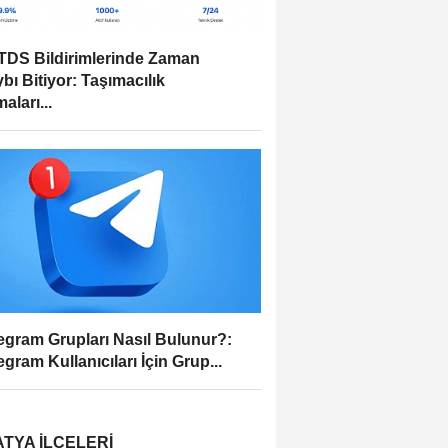
DS Bildirimlerinde Zaman
bı Bitiyor: Taşımacılık
aları...
egram Grupları Nasıl Bulunur?:
egram Kullanıcıları İçin Grup...
TYA İLÇELERI