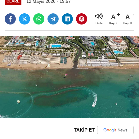
12 Mayıs 2026 - 19:57
ÇEVRE
A
A
Büyüt
Küçült
Dinle
TAKİP ET