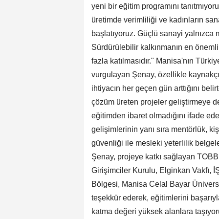
yeni bir eğitim programını tanıtmıyoruz
üretimde verimliliği ve kadınların san
başlatıyoruz. Güçlü sanayi yalnızca m
Sürdürülebilir kalkınmanın en önemli
fazla katılmasıdır." Manisa'nın Türki
vurgulayan Şenay, özellikle kaynakçıl
ihtiyacın her geçen gün arttığını beli
çözüm üreten projeler geliştirmeye de
eğitimden ibaret olmadığını ifade ed
gelişimlerinin yanı sıra mentörlük, kiş
güvenliği ile mesleki yeterlilik belge
Şenay, projeye katkı sağlayan TOBB
Girişimciler Kurulu, Elginkan Vakfı
Bölgesi, Manisa Celal Bayar Ünivers
teşekkür ederek, eğitimlerini başarıyl
katma değeri yüksek alanlara taşıyo