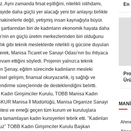
. Aynı zamanda fırsat eşitliğini, nitelikli istihdamı,
En 
ayide daha güçlü yer alacağı yeni bir anlayışı birlikte
akinelerle değil, yetişmiş insan kaynağıyla büyür.
 şartlarından biri de kadınların ekonomik hayata daha
ye'nin en güçlü üretim merkezlerinden biri olduğunu
ık gibi teknik mesleklerde nitelikli iş gücüne duyulan
rterek, Manisa Ticaret ve Sanayi Odası'nın bu ihtiyaca
vam ettiğini söyledi. Projenin yalnızca teknik
en Şenay, eğitim sürecinde kadınların mesleki
Pro
isel gelişim, finansal okuryazarlık, iş sağlığı ve
Ürü
lendirme süreçlerinde de desteklendiğini belirtti.
 Kadın Girişimciler Kurulu, TOBB Manisa Kadın
, İŞKUR Manisa İl Müdürlüğü, Manisa Organize Sanayi
MANI
itesi ve emeği geçen tüm kurum ve kuruluşlara
a tamamlayan kadın kursiyerleri tebrik etti. "Kadınları
Ahmet
ruz" TOBB Kadın Girişimciler Kurulu Başkan