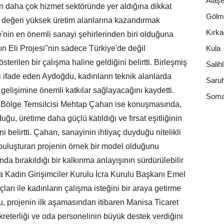
Alaşe
n daha çok hizmet sektöründe yer aldığına dikkat
Gölm
a değeri yüksek üretim alanlarına kazandırmak
Kırk
'nin en önemli sanayi şehirlerinden biri olduğuna
n Eli Projesi"nin sadece Türkiye'de değil
Kula
terilen bir çalışma haline geldiğini belirtti. Birleşmiş
Salihl
ini ifade eden Aydoğdu, kadınların teknik alanlarda
Saruh
elişimine önemli katkılar sağlayacağını kaydetti.
Som
 Bölge Temsilcisi Mehtap Çahan ise konuşmasında,
u, üretime daha güçlü katıldığı ve fırsat eşitliğinin
ni belirtti. Çahan, sanayinin ihtiyaç duyduğu nitelikli
ı buluşturan projenin örnek bir model olduğunu
nda bırakıldığı bir kalkınma anlayışının sürdürülebilir
a Kadın Girişimciler Kurulu İcra Kurulu Başkanı Emel
çları ile kadınların çalışma isteğini bir araya getirme
lu, projenin ilk aşamasından itibaren Manisa Ticaret
eterliği ve oda personelinin büyük destek verdiğini