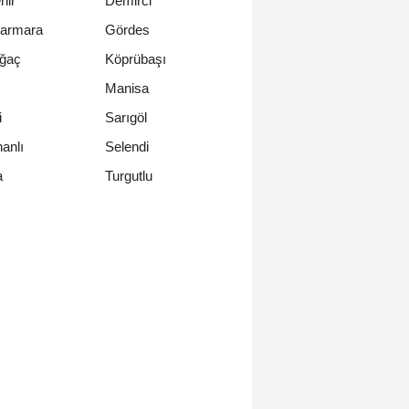
hir
Demirci
armara
Gördes
ağaç
Köprübaşı
Manisa
i
Sarıgöl
anlı
Selendi
Turgutlu
a