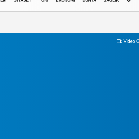
DEM
SIYASET
TOKI
EKONOMI
DÜNYA
SAĞLIK
Video G