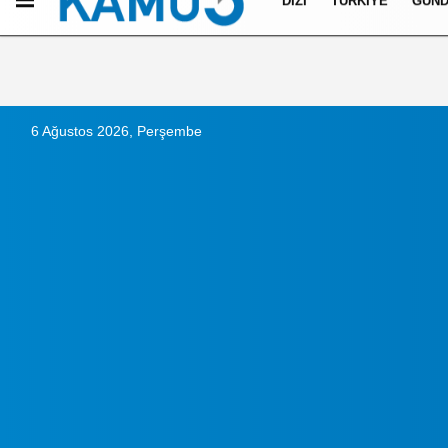
DIZI
TÜRKIYE
GÜN
Künye
İletişim
Çerez Politikası
Gizlilik İlkeleri
6 Ağustos 2026, Perşembe