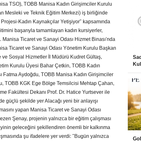
nisa TSO), TOBB Manisa Kadın Girişimciler Kurulu
 Mesleki ve Teknik Eğitim Merkezi) iş birliğinde
i Projesi-Kadın Kaynakçılar Yetişiyor" kapsamında
itimini başarıyla tamamlayan kadın kursiyerler,
dı. Manisa Ticaret ve Sanayi Odası Hizmet Binası'nda
Manisa Ticaret ve Sanayi Odası Yönetim Kurulu Başkan
 ve Sosyal Hizmetler İl Müdürü Kudret Gültaş,
Sad
Kul
etim Kurulu Üyesi Bahar Çetkin, TOBB Kadın
ısı Fatma Aydoğdu, TOBB Manisa Kadın Girişimciler
slu, TOBB KGK Ege Bölge Temsilcisi Mehtap Çahan,
me Fakültesi Dekanı Prof. Dr. Hatice Yurtsever ile
ide güçlü şekilde yer Alacağı yeni bir anlayışı
şmasını yapan Manisa Ticaret ve Sanayi Odası
zen Şenay, projenin yalnızca bir eğitim çalışması
yinin geleceğini şekillendiren önemli bir kalkınma
uşmasında şu ifadelere yer verdi: "Bugün yalnızca
Gol