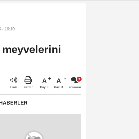
 - 16:10
 meyvelerini
A
A
Büyüt
Küçült
Dinle
Yazdır
Yorumlar
 HABERLER