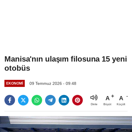
Manisa'nın ulaşım filosuna 15 yeni
otobüs
09 Temmuz 2026 - 09:48
EKONOMI
A
A
Büyüt
Küçült
Dinle