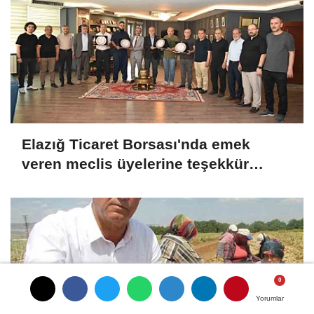
Elazığ Ticaret Borsası'nda emek
veren meclis üyelerine teşekkür
plaketi
Yorumlar
Yorumlar