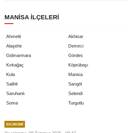
MANISA İLÇELERI
Ahmetli
Akhisar
Alaşehir
Demirci
Gölmarmara
Gördes
Kırkağaç
Köprübaşı
Kula
Manisa
Salihli
Sarıgöl
Saruhanlı
Selendi
Turgutlu
Soma
EKONOMI