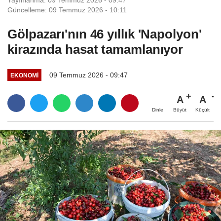
Yayınlanma: 09 Temmuz 2026 - 09:47
Güncelleme: 09 Temmuz 2026 - 10:11
Gölpazarı'nın 46 yıllık 'Napolyon'
kirazında hasat tamamlanıyor
09 Temmuz 2026 - 09:47
EKONOMI
A
A
Büyüt
Küçült
Dinle