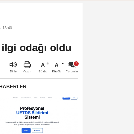
- 13:40
ilgi odağı oldu
A
A
Büyüt
Küçült
Dinle
Yazdır
Yorumlar
 HABERLER