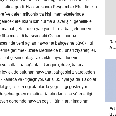
iri haline geldi. Hacdan sonra Peygamber Efendimizin
re 'ye gelen milyonlarca kişi, memleketlerinde
 geleceklere ikram için hurma alışverişini genellikle
 hurma bahçelerinden yapıyor. Hurma bahçelerinden
, Küba mescidi karşısındaki Osmanlı hurma
Dam
çesinde yeni açılan hayvanat bahçesine büyük ilgi
Ala
yerine getirmek üzere Medine'de bulunan ziyaretçiler,
 bahçesini dolaşarak farklı hayvan türlerini
k ve sultan papağanları, kanguru, deve, karaca,
e leylek de bulunan hayvanat bahçesini ziyaret eden
ikalarca vakit geçiriyor. Girişi 35 riyal ya da 10 dolar
it geçirebileceği alanlarda yoğun ilgi gösteriyor.
 de şehre gelen misafirler tarafından kısa sürede ilgi
rleyen dönemde hayvan çeşitliliğinin artırılmasının
Erk
Uyu