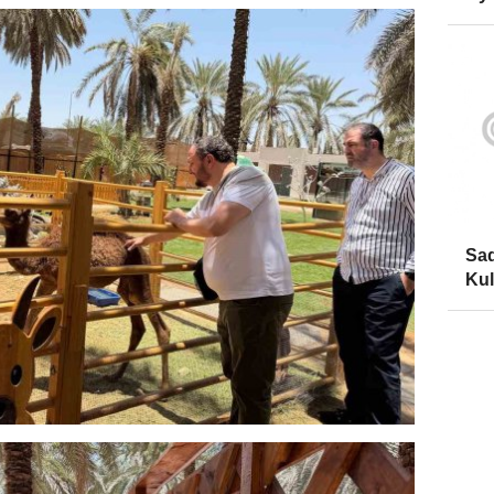
Sad
Kul