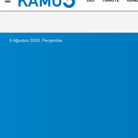
DIZI
TÜRKIYE
GÜN
Künye
İletişim
Çerez Politikası
Gizlilik İlkeleri
6 Ağustos 2026, Perşembe