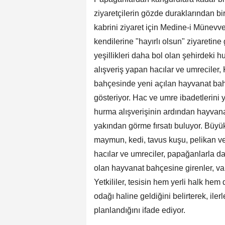
ziyaretçilerin gözde duraklarından b
kabrini ziyaret için Medine-i Münevve
kendilerine "hayırlı olsun" ziyaretine
yeşillikleri daha bol olan şehirdeki
alışveriş yapan hacılar ve umreciler
bahçesinde yeni açılan hayvanat bah
gösteriyor. Hac ve umre ibadetlerini 
hurma alışverişinin ardından hayvanat
yakından görme fırsatı buluyor. Büyü
maymun, kedi, tavus kuşu, pelikan v
hacılar ve umreciler, papağanlarla dak
olan hayvanat bahçesine girenler, vak
Yetkililer, tesisin hem yerli halk hem
odağı haline geldiğini belirterek, ile
planlandığını ifade ediyor.