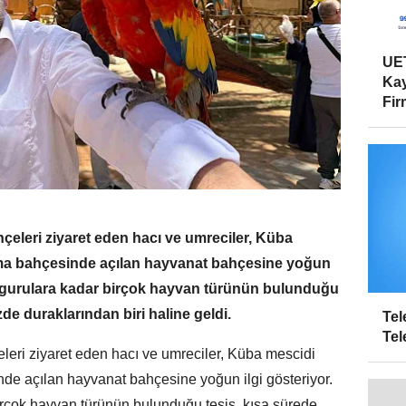
UET
Kay
Firm
hçeleri ziyaret eden hacı ve umreciler, Küba
ma bahçesinde açılan hayvanat bahçesine yoğun
angurulara kadar birçok hayvan türünün bulunduğu
zde duraklarından biri haline geldi.
Tel
Tel
eleri ziyaret eden hacı ve umreciler, Küba mescidi
de açılan hayvanat bahçesine yoğun ilgi gösteriyor.
çok hayvan türünün bulunduğu tesis, kısa sürede