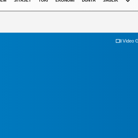
DEM
SIYASET
TOKI
EKONOMI
DÜNYA
SAĞLIK
Video G