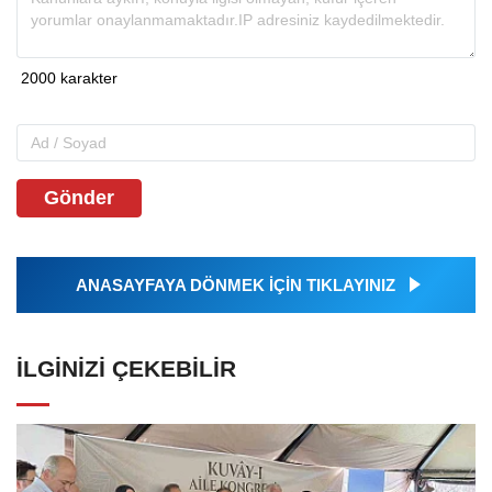
Gönder
ANASAYFAYA DÖNMEK İÇİN TIKLAYINIZ
İLGINIZI ÇEKEBILIR