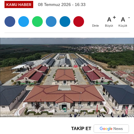
08 Temmuz 2026 - 16:33
KAMU HABER
A
A
Büyüt
Küçült
Dinle
TAKİP ET