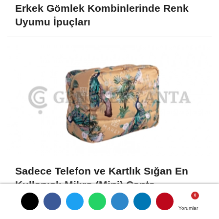
Erkek Gömlek Kombinlerinde Renk
Uyumu İpuçları
Sadece Telefon ve Kartlık Sığan En
Kullanışlı Mikro (Mini) Çanta...
Yorumlar
Yorumlar