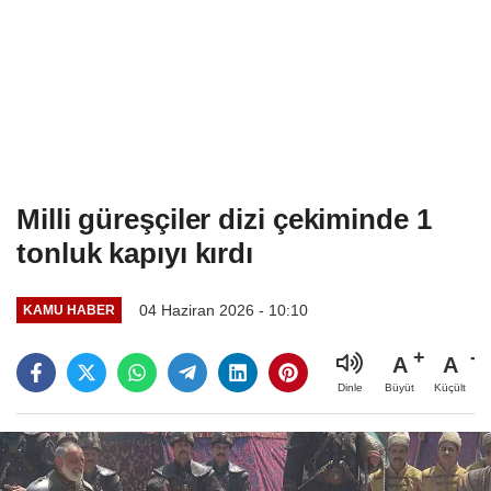
Milli güreşçiler dizi çekiminde 1
tonluk kapıyı kırdı
04 Haziran 2026 - 10:10
KAMU HABER
A
A
Büyüt
Küçült
Dinle