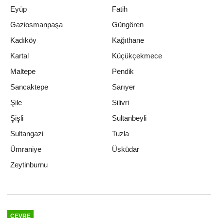
Eyüp
Fatih
Gaziosmanpaşa
Güngören
Kadıköy
Kağıthane
Kartal
Küçükçekmece
Maltepe
Pendik
Sancaktepe
Sarıyer
Şile
Silivri
Şişli
Sultanbeyli
Sultangazi
Tuzla
Ümraniye
Üsküdar
Zeytinburnu
ÇEVRE