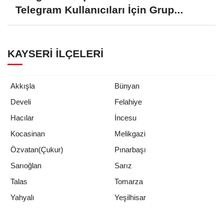
Telegram Kullanıcıları İçin Grup...
KAYSERI İLÇELERI
Akkışla
Bünyan
Develi
Felahiye
Hacılar
İncesu
Kocasinan
Melikgazi
Özvatan(Çukur)
Pınarbaşı
Sarıoğlan
Sarız
Talas
Tomarza
Yeşilhisar
Yahyalı