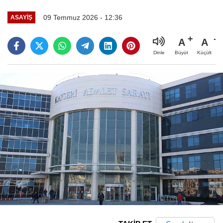
09 Temmuz 2026 - 12:36
ASAYIŞ
A
A
Büyüt
Küçült
Dinle