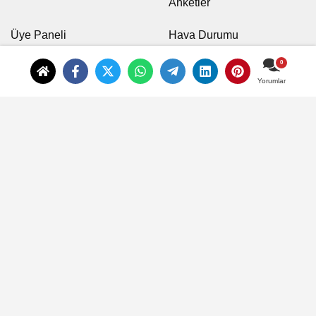
Anketler
Üye Paneli
Hava Durumu
Günün Haberleri
Nöbetci Eczaneler
Arşiv
Namaz Vakitleri
Yorumlar
Karikatürler
Künye
İletişim
Çerez Politikası
Gizlilik İlkeleri
Logo
|
Dijital Davetiye
|
takipçi satın al
|
evden eve nakliyat
|
tez yazdırma
|
karaman
eleme
|
Bıldırcın Yumurtası
|
Garantili Cep
|
kocaeli anahtar teslim tadilat
|
takipçi satın
al
|
takipçi satın al
|
takipçi satın al
|
buy followers
|
İstanbul evden eve nakliyat
|
İstanbul
Boşanma Avukatı
|
PVC zemin kaplama fiyatları
|
uluslararası eşya taşımacılığı
Kamu Haber Memur Haber Güncel Kamu Haberleri Öğretmen,
Sözleşme Sağlık Personeli ve Asker Haber, Polis Haber, Kamu3 Haber