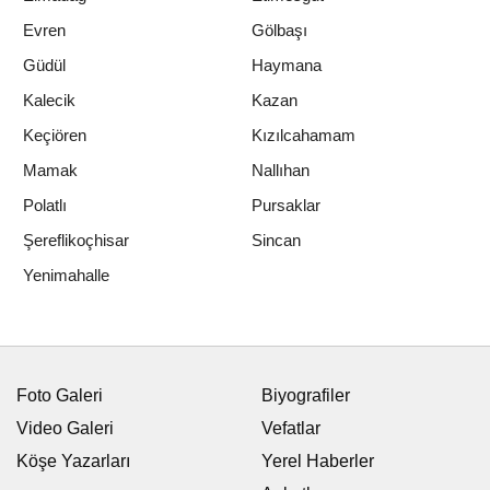
Evren
Gölbaşı
Güdül
Haymana
Kalecik
Kazan
Keçiören
Kızılcahamam
Mamak
Nallıhan
Polatlı
Pursaklar
Şereflikoçhisar
Sincan
Yenimahalle
Foto Galeri
Biyografiler
Video Galeri
Vefatlar
Köşe Yazarları
Yerel Haberler