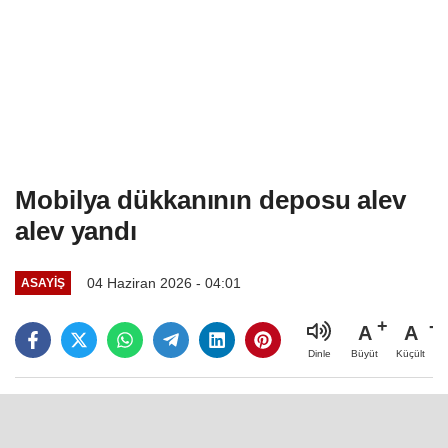
Mobilya dükkanının deposu alev
alev yandı
04 Haziran 2026 - 04:01
ASAYIŞ
A
A
Büyüt
Küçült
Dinle