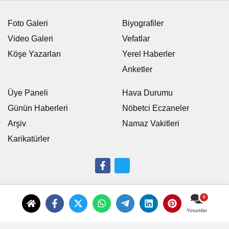
Foto Galeri
Biyografiler
Video Galeri
Vefatlar
Köşe Yazarları
Yerel Haberler
Anketler
Üye Paneli
Hava Durumu
Günün Haberleri
Nöbetci Eczaneler
Arşiv
Namaz Vakitleri
Karikatürler
Künye
İletişim
Çerez Politikası
Gizlilik İlkeleri
Yorumlar
Logo
|
Dijital Davetiye
|
takipçi satın al
|
evden eve nakliyat
|
tez yazdırma
|
karaman