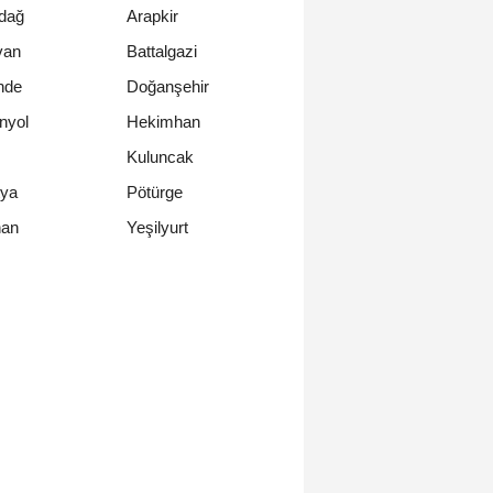
dağ
Arapkir
van
Battalgazi
nde
Doğanşehir
nyol
Hekimhan
Kuluncak
tya
Pötürge
Yeşilyurt
han