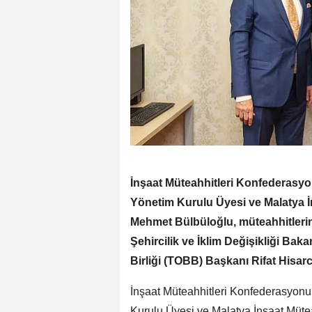
İnşaat Müteahhitleri Konfederasy
Yönetim Kurulu Üyesi ve Malatya 
Mehmet Bülbüloğlu, müteahhitlerin
Şehircilik ve İklim Değişikliği Bak
Birliği (TOBB) Başkanı Rifat Hisar
İnşaat Müteahhitleri Konfederasyo
Kurulu Üyesi ve Malatya İnşaat Müt