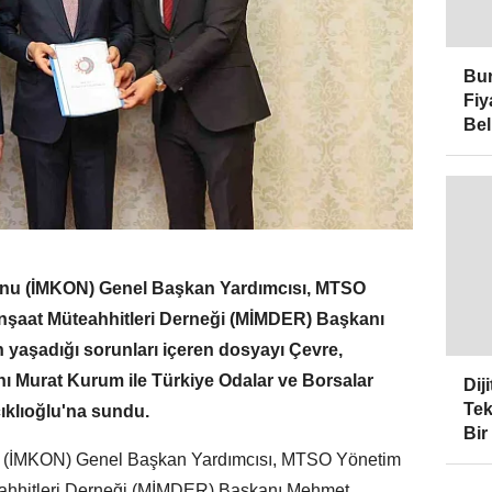
Bur
Fiy
Bel
onu (İMKON) Genel Başkan Yardımcısı, MTSO
İnşaat Müteahhitleri Derneği (MİMDER) Başkanı
 yaşadığı sorunları içeren dosyayı Çevre,
anı Murat Kurum ile Türkiye Odalar ve Borsalar
Dij
Tek
cıklıoğlu'na sundu.
Bir
nu (İMKON) Genel Başkan Yardımcısı, MTSO Yönetim
eahhitleri Derneği (MİMDER) Başkanı Mehmet