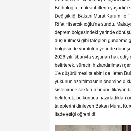
Bülbüloğlu, müteahhitlerin yaşadığı s
Değişikliği Bakanı Murat Kurum ile T
Rifat Hisarcıklıoğlu'na sundu. Malat
deprem bölgesindeki yerinde dönüşü
düşürülmesi gibi talepleri gündeme g
bölgesinde yürütülen yerinde dönü
2026 yılı itibarıyla yaşanan hak ediş
belirterek, sürecin hızlandırılması ge
1'e düşürülmesi talebini de ileten B
yükünün azaltılmasının önemine dikkat
sisteminde sektörün önünü tıkayan b
belirterek, bu konuda hazırladıkları ö
taleplerini dinleyen Bakan Murat Kuru
ifade ettiği öğrenildi.