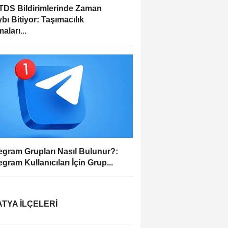
DS Bildirimlerinde Zaman
bı Bitiyor: Taşımacılık
aları...
egram Grupları Nasıl Bulunur?:
egram Kullanıcıları İçin Grup...
TYA İLÇELERI