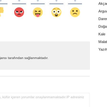
Akça
Argu
Dare
Doğa
Kale
Mala
Yazı
ansı tarafından sağlanmaktadır.