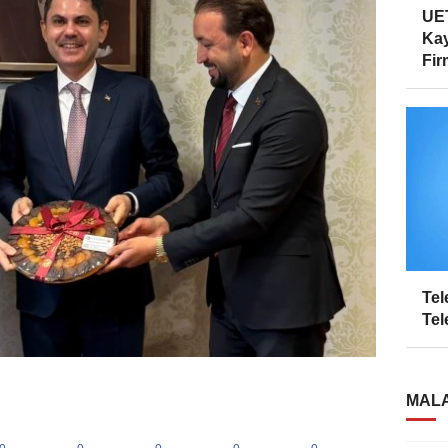
UET
Kay
Firm
Tel
Tel
MALA