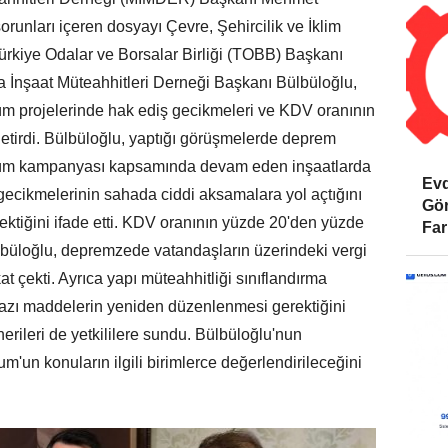
orunları içeren dosyayı Çevre, Şehircilik ve İklim
ürkiye Odalar ve Borsalar Birliği (TOBB) Başkanı
ya İnşaat Müteahhitleri Derneği Başkanı Bülbüloğlu,
m projelerinde hak ediş gecikmeleri ve KDV oranının
etirdi. Bülbüloğlu, yaptığı görüşmelerde deprem
şüm kampanyası kapsamında devam eden inşaatlarda
Evd
 gecikmelerinin sahada ciddi aksamalara yol açtığını
Gör
rektiğini ifade etti. KDV oranının yüzde 20'den yüzde
Far
ülbüloğlu, depremzede vatandaşların üzerindeki vergi
 çekti. Ayrıca yapı müteahhitliği sınıflandırma
azı maddelerin yeniden düzenlenmesi gerektiğini
nerileri de yetkililere sundu. Bülbüloğlu'nun
m'un konuların ilgili birimlerce değerlendirileceğini