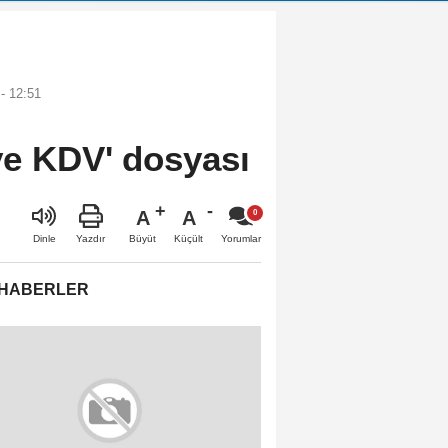
- 12:51
ve KDV' dosyası
A
A
Büyüt
Küçült
Dinle
Yazdır
Yorumlar
 HABERLER