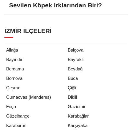
Sevilen Köpek Irklarından Biri?
İZMIR İLÇELERI
Aliağa
Balçova
Bayındır
Bayraklı
Bergama
Beydağ
Bornova
Buca
Çeşme
Çiğli
Cumaovası(Menderes)
Dikili
Foça
Gaziemir
Güzelbahçe
Karabağlar
Karaburun
Karşıyaka