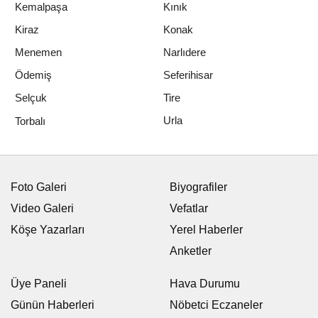
Kemalpaşa
Kınık
Kiraz
Konak
Menemen
Narlıdere
Ödemiş
Seferihisar
Selçuk
Tire
Urla
Torbalı
EKONOMI
Yayınlanma: 08 Temmuz 2026 - 15:06
Güncelleme: 08 Temmuz 2026 - 16:00
Kütahya'da TKDK yatırımları
masaya yatırıldı
08 Temmuz 2026 - 15:06
EKONOMI