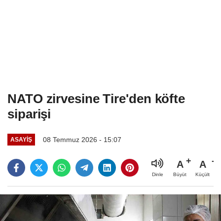
NATO zirvesine Tire'den köfte
siparişi
08 Temmuz 2026 - 15:07
ASAYIŞ
A
A
Büyüt
Küçült
Dinle