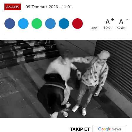
09 Temmuz 2026 - 11:01
ASAYIŞ
A
A
Büyüt
Küçült
Dinle
TAKİP ET