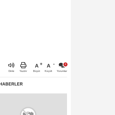
A
A
Büyüt
Küçült
Dinle
Yazdır
Yorumlar
 HABERLER