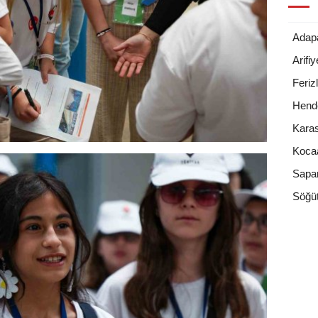
Adap
Arifiy
Ferizl
Hend
Kara
Kocaa
Sapa
Söğüt