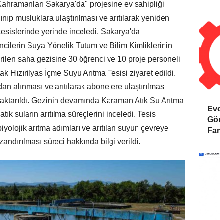
ahramanları Sakarya'da" projesine ev sahipliği
ınıp musluklara ulaştırılması ve arıtılarak yeniden
esislerinde yerinde inceledi. Sakarya'da
ncilerin Suya Yönelik Tutum ve Bilim Kimliklerinin
rilen saha gezisine 30 öğrenci ve 10 proje personeli
ak Hızırilyas İçme Suyu Arıtma Tesisi ziyaret edildi.
n alınması ve arıtılarak abonelere ulaştırılması
 aktarıldı. Gezinin devamında Karaman Atık Su Arıtma
Evd
tık suların arıtılma süreçlerini inceledi. Tesis
Gör
i biyolojik arıtma adımları ve arıtılan suyun çevreye
Far
ndırılması süreci hakkında bilgi verildi.