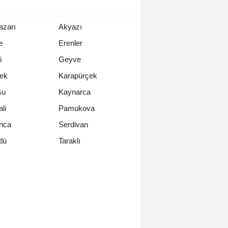
azarı
Akyazı
e
Erenler
i
Geyve
ek
Karapürçek
su
Kaynarca
li
Pamukova
nca
Serdivan
Taraklı
lü