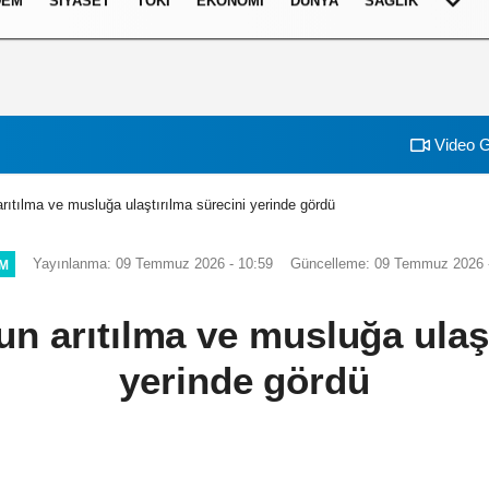
DEM
SIYASET
TOKI
EKONOMI
DÜNYA
SAĞLIK
Video G
rıtılma ve musluğa ulaştırılma sürecini yerinde gördü
Yayınlanma: 09 Temmuz 2026 - 10:59
Güncelleme: 09 Temmuz 2026 -
IM
un arıtılma ve musluğa ulaşt
yerinde gördü