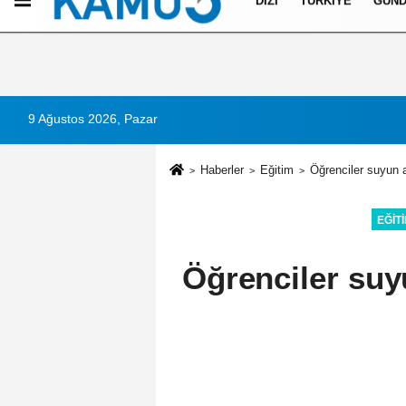
DIZI
TÜRKIYE
GÜN
Künye
İletişim
Çerez Politikası
Gizlilik İlkeleri
9 Ağustos 2026, Pazar
Haberler
Eğitim
Öğrenciler suyun a
EĞIT
Öğrenciler suy