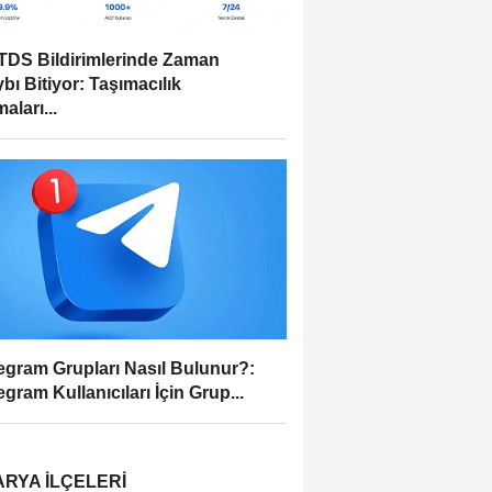
DS Bildirimlerinde Zaman
bı Bitiyor: Taşımacılık
aları...
egram Grupları Nasıl Bulunur?:
egram Kullanıcıları İçin Grup...
RYA İLÇELERI