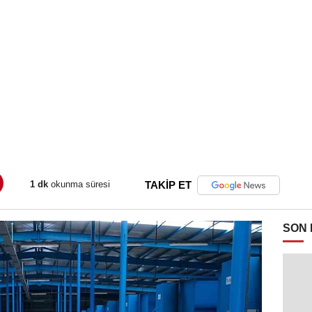
1 dk
okunma süresi
TAKİP ET
SON