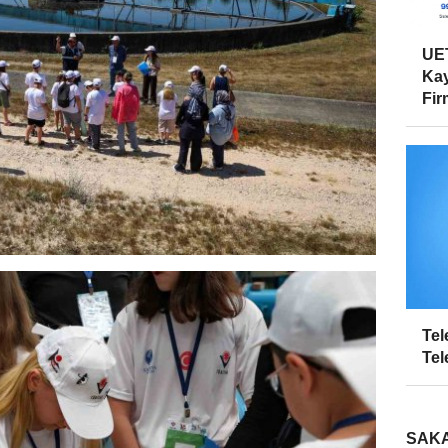
UET
Kay
Firm
Tel
Tel
SAKA