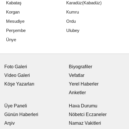
Kabataş
Karadüz(Kabadüz)
Korgan
Kumru
Mesudiye
Ordu
Perşembe
Ulubey
Ünye
EĞITIM
Yayınlanma: 03 Haziran 2026 - 13:30
Güncelleme: 03 Haziran 2026 - 14:20
Meslek liseleri hünerlerini
sergiledi
03 Haziran 2026 - 13:30
EĞITIM
A
A