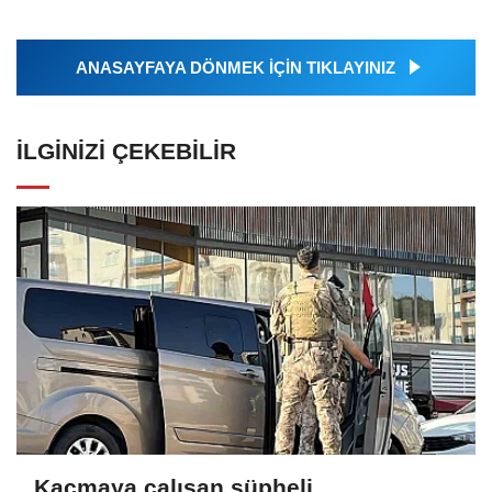
ANASAYFAYA DÖNMEK İÇİN TIKLAYINIZ
İLGINIZI ÇEKEBILIR
Kaçmaya çalışan şüpheli