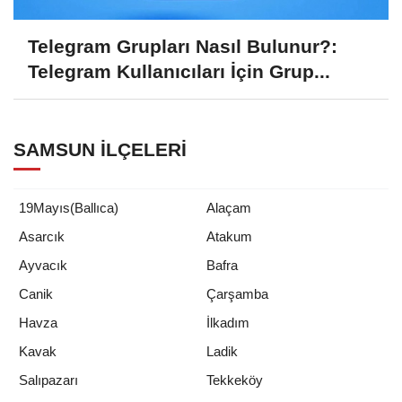
Telegram Grupları Nasıl Bulunur?:
Telegram Kullanıcıları İçin Grup...
SAMSUN İLÇELERI
19Mayıs(Ballıca)
Alaçam
Asarcık
Atakum
Ayvacık
Bafra
Canik
Çarşamba
Havza
İlkadım
Kavak
Ladik
Salıpazarı
Tekkeköy