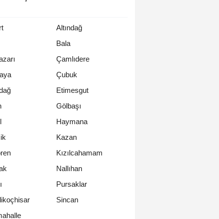
t
Altındağ
Bala
azarı
Çamlıdere
aya
Çubuk
dağ
Etimesgut
n
Gölbaşı
l
Haymana
ik
Kazan
ren
Kızılcahamam
ak
Nallıhan
ı
Pursaklar
likoçhisar
Sincan
ahalle