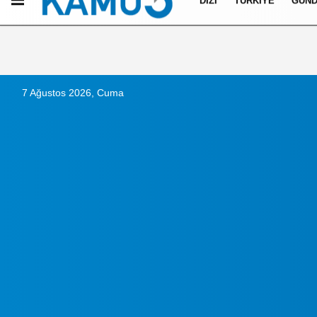
DIZI
TÜRKIYE
GÜN
Künye
İletişim
Çerez Politikası
Gizlilik İlkeleri
7 Ağustos 2026, Cuma