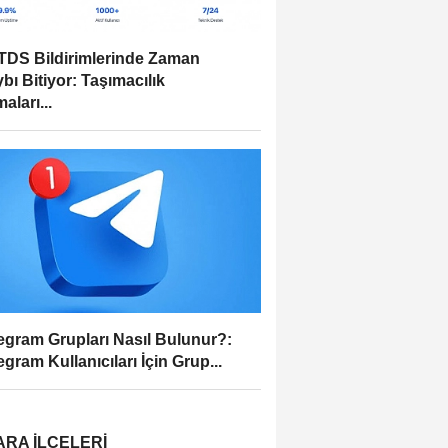
DS Bildirimlerinde Zaman
bı Bitiyor: Taşımacılık
aları...
egram Grupları Nasıl Bulunur?:
egram Kullanıcıları İçin Grup...
RA İLÇELERI