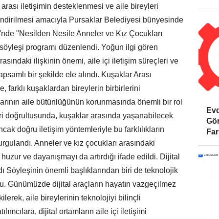
rası iletişimin desteklenmesi ve aile bireyleri
endirilmesi amacıyla Pursaklar Belediyesi bünyesinde
nde "Nesilden Nesile Anneler ve Kız Çocukları
öyleşi programı düzenlendi. Yoğun ilgi gören
sındaki ilişkinin önemi, aile içi iletişim süreçleri ve
apsamlı bir şekilde ele alındı. Kuşaklar Arası
 farklı kuşaklardan bireylerin birbirlerini
alarının aile bütünlüğünün korunmasında önemli bir rol
Evd
ri doğrultusunda, kuşaklar arasında yaşanabilecek
Gör
ancak doğru iletişim yöntemleriyle bu farklılıkların
Far
rgulandı. Anneler ve kız çocukları arasındaki
huzur ve dayanışmayı da artırdığı ifade edildi. Dijital
dı Söyleşinin önemli başlıklarından biri de teknolojik
oldu. Günümüzde dijital araçların hayatın vazgeçilmez
lerek, aile bireylerinin teknolojiyi bilinçli
mcılara, dijital ortamların aile içi iletişimi