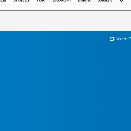
DEM
SIYASET
TOKI
EKONOMI
DÜNYA
SAĞLIK
Video G