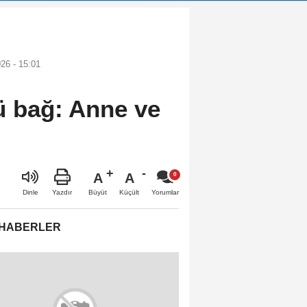
26 - 15:01
ü bağ: Anne ve
A
A
Büyüt
Küçült
Dinle
Yazdır
Yorumlar
 HABERLER