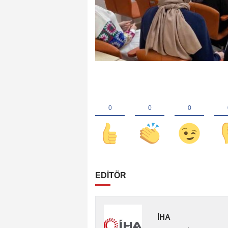
EDİTÖR
İHA