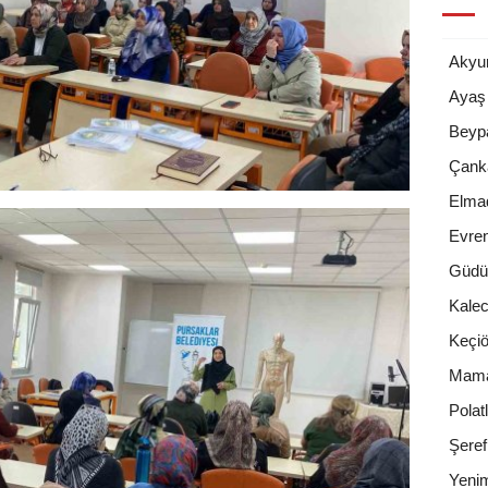
Akyur
Ayaş
Beyp
Çank
Elma
Evre
Güdü
Kalec
Keçiö
Mam
Polatl
Şeref
Yenim