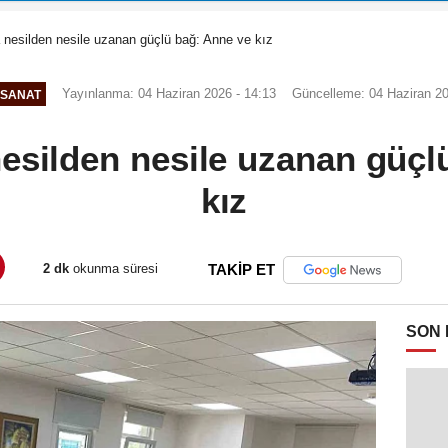
a nesilden nesile uzanan güçlü bağ: Anne ve kız
Yayınlanma: 04 Haziran 2026 - 14:13
Güncelleme: 04 Haziran 20
-SANAT
nesilden nesile uzanan güçl
kız
2 dk
okunma süresi
TAKİP ET
SON