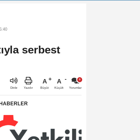
6:40
ıyla serbest
A
A
Büyüt
Küçült
Dinle
Yazdır
Yorumlar
 HABERLER