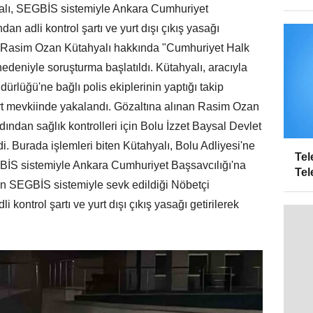
alı, SEGBİS sistemiyle Ankara Cumhuriyet
an adli kontrol şartı ve yurt dışı çıkış yasağı
eci Rasim Ozan Kütahyalı hakkında "Cumhuriyet Halk
edeniyle soruşturma başlatıldı. Kütahyalı, aracıyla
ürlüğü'ne bağlı polis ekiplerinin yaptığı takip
 mevkiinde yakalandı. Gözaltına alınan Rasim Ozan
dından sağlık kontrolleri için Bolu İzzet Baysal Devlet
. Burada işlemleri biten Kütahyalı, Bolu Adliyesi'ne
Tel
GBİS sistemiyle Ankara Cumhuriyet Başsavcılığı'na
Tel
dan SEGBİS sistemiyle sevk edildiği Nöbetçi
kontrol şartı ve yurt dışı çıkış yasağı getirilerek