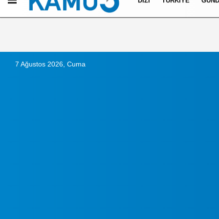
DIZI
TÜRKIYE
GÜN
Künye
İletişim
Çerez Politikası
Gizlilik İlkeleri
7 Ağustos 2026, Cuma