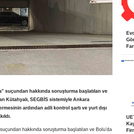
Evd
Gör
Far
yma" suçundan hakkında soruşturma başlatılan ve
an Kütahyalı, SEGBİS sistemiyle Ankara
mesinin ardından adli kontrol şartı ve yurt dışı
kıldı.
UET
Kay
a" suçundan hakkında soruşturma başlatılan ve Bolu'da
Firm