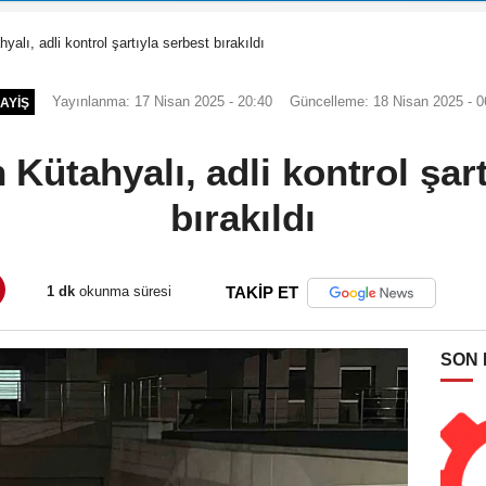
lı, adli kontrol şartıyla serbest bırakıldı
Yayınlanma: 17 Nisan 2025 - 20:40
Güncelleme: 18 Nisan 2025 - 0
AYIŞ
Kütahyalı, adli kontrol şart
bırakıldı
1 dk
okunma süresi
TAKİP ET
SON