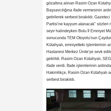
gözaltına alınan Rasim Ozan Kütahy
Başsavcılığına ifade vermesinin ardınd
getirilerek serbest bırakıldı. Gazet
Partisi'ne kayyum atanacak" sözleri n
seyir halindeyken Bolu İl Emniyet Müd
sonucunda TEM Otoyolu'nun Çaydurt
Kütahyalı, emniyetteki işlemlerinin ar
Hastanesi Merkez Ünite'ye sevk edildi
getirildi. Rasim Ozan Kütahyalı, SE
ifade verdi. İfade işlemlerinin ardın
Hakimlikçe, Rasim Ozan Kütahyalı adli 
serbest bırakıldı.