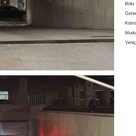
Bolu
Gere
Kıbrı
Mudu
Yeni