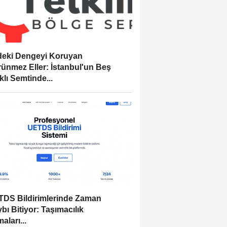
eki Dengeyi Koruyan
ünmez Eller: İstanbul'un Beş
klı Semtinde...
DS Bildirimlerinde Zaman
bı Bitiyor: Taşımacılık
aları...