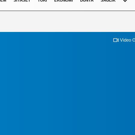
DEM
SIYASET
TOKI
EKONOMI
DÜNYA
SAĞLIK
Video G