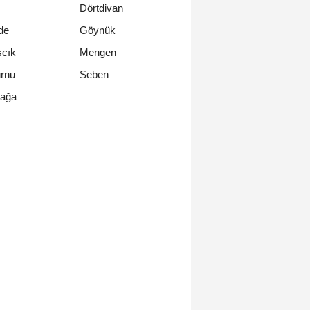
Dörtdivan
de
Göynük
scık
Mengen
rnu
Seben
çağa