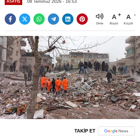
08 Temmuz 2026 - 16:53
ASAYIŞ
A
A
Büyüt
Küçült
Dinle
TAKİP ET