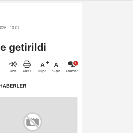
026 - 10:01
 getirildi
A
A
Büyüt
Küçült
Dinle
Yazdır
Yorumlar
 HABERLER