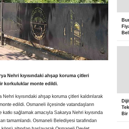
Bur
Fiy
Bel
rya Nehri kıyısındaki ahşap koruma çitleri
ir korkuluklar monte edildi.
 Nehri kıyısındaki ahşap koruma çitleri kaldırılarak
Dij
 monte edildi. Osmaneli ilçesinde vatandaşların
Tek
ine katkı sağlamak amacıyla Sakarya Nehri kıyısında
Bir
ları tamamlandı. Osmaneli Belediyesi tarafından
, köprü altından başlayarak Osmaneli Devlet