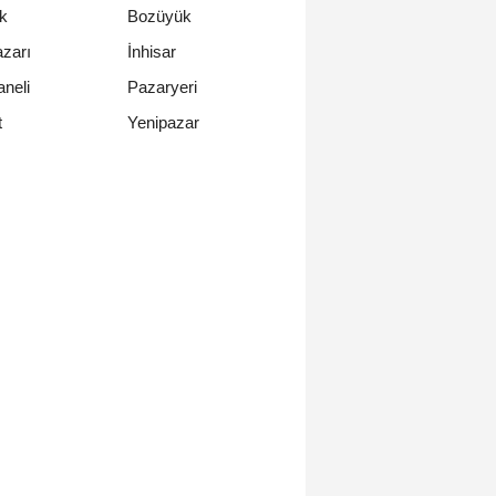
ik
Bozüyük
zarı
İnhisar
neli
Pazaryeri
Yenipazar
t