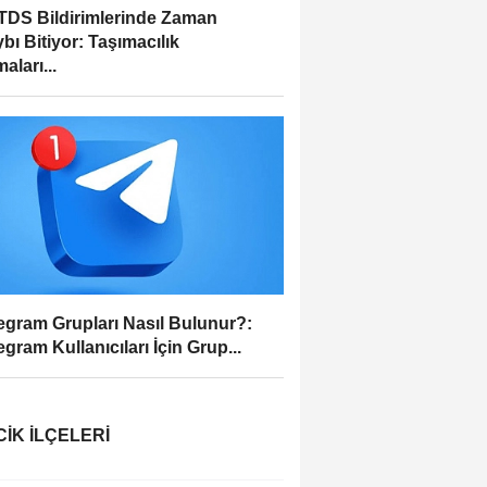
DS Bildirimlerinde Zaman
bı Bitiyor: Taşımacılık
aları...
egram Grupları Nasıl Bulunur?:
egram Kullanıcıları İçin Grup...
CIK İLÇELERI