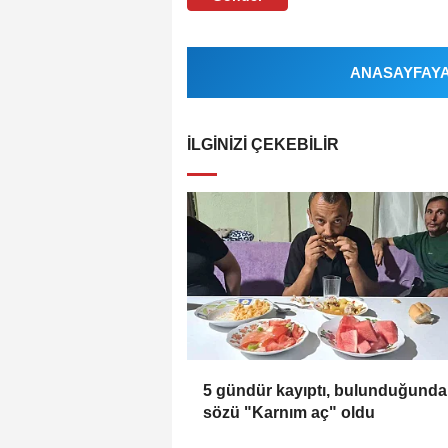
ANASAYFAYA 
İLGINIZI ÇEKEBILIR
5 gündür kayıptı, bulunduğunda 
sözü "Karnım aç" oldu