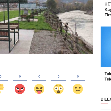
UET
Kay
Firm
Tel
Tel
BILE