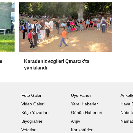
de
Karadeniz ezgileri Çınarcık'ta
yankılandı
Foto Galeri
Üye Paneli
Anketl
Video Galeri
Yerel Haberler
Hava 
Köşe Yazarları
Günün Haberleri
Nöbetc
Biyografiler
Arşiv
Namaz 
Vefatlar
Karikatürler