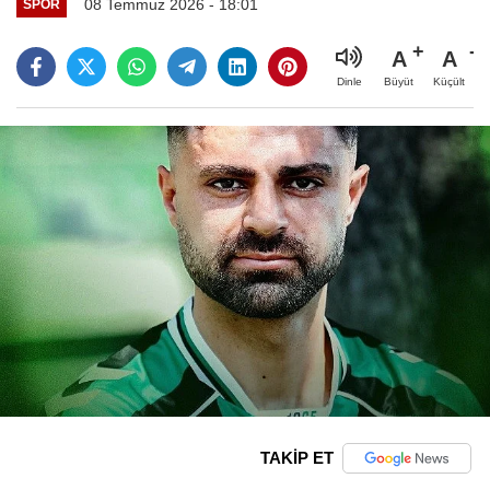
08 Temmuz 2026 - 18:01
SPOR
A
A
Büyüt
Küçült
Dinle
TAKİP ET