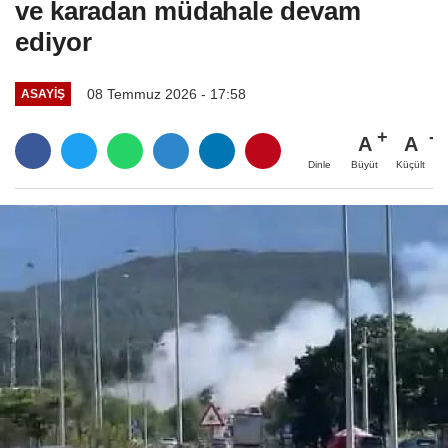
ve karadan müdahale devam
ediyor
08 Temmuz 2026 - 17:58
ASAYIŞ
A
A
Büyüt
Küçült
Dinle