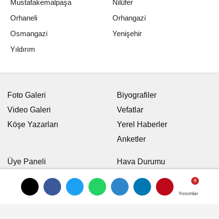
Mustafakemalpaşa
Nilüfer
Orhaneli
Orhangazi
Osmangazi
Yenişehir
Yıldırım
Foto Galeri
Biyografiler
Video Galeri
Vefatlar
Köşe Yazarları
Yerel Haberler
Anketler
Üye Paneli
Hava Durumu
Günün Haberleri
Nöbetci Eczaneler
Arşiv
Namaz Vakitleri
Yorumlar
Yorumlar
Karikatürler