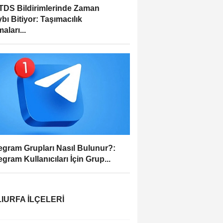
DS Bildirimlerinde Zaman
bı Bitiyor: Taşımacılık
aları...
egram Grupları Nasıl Bulunur?:
egram Kullanıcıları İçin Grup...
IURFA İLÇELERI