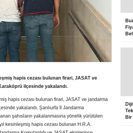
Bur
Fiy
Bel
leşmiş hapis cezası bulunan firari, JASAT ve
Karaköprü ilçesinde yakalandı.
şmiş hapis cezası bulunan firari, JASAT ve jandarma
Dij
lçesinde yakalandı. Şanlıurfa İl Jandarma
Tek
aranan şahısların yakalanmasına yönelik yürütülen
Bir
ıl kesinleşmiş hapis cezası bulunan H.R.A.
e Jandarma Komutanlığı ve JASAT ekiplerince