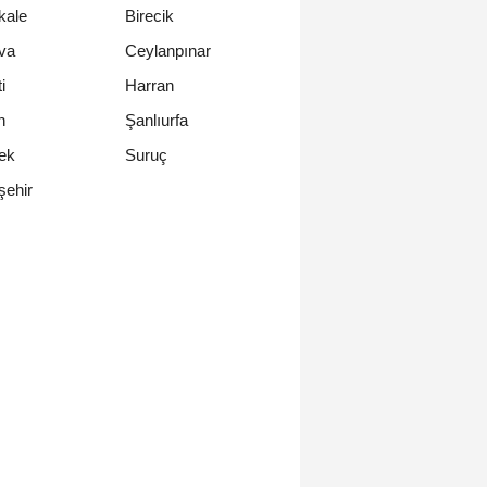
kale
Birecik
va
Ceylanpınar
i
Harran
n
Şanlıurfa
ek
Suruç
şehir