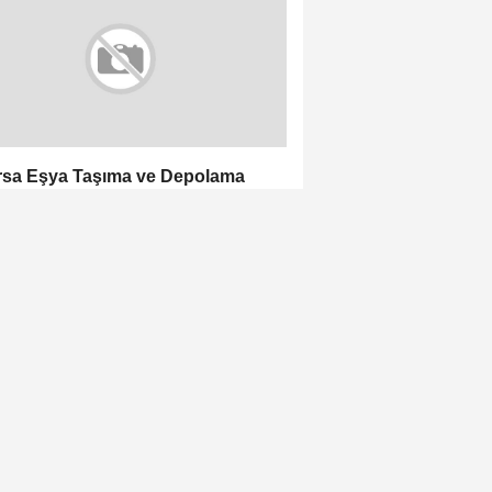
sa Eşya Taşıma ve Depolama
atları Hangi Kriterlere Göre
irleniyor?
ital Forma Tasarlama