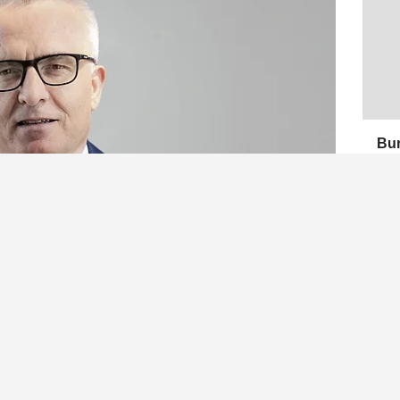
Bur
Fiy
Bel
i dönüşümüne yönelik yatırımları kapsamında
Depolamalı Güneş Enerjisi Santrali (GES), gerekli
 ardından ticari üretime başladı.
Dij