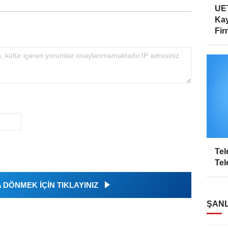
UET
Kay
Firm
Tel
Tel
DÖNMEK İÇİN TIKLAYINIZ
ŞANL