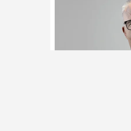
Aksa Enerji'nin Türkiye'nin enerj
hayata geçirdiği Gaziantep Pamuk 
onay süreçlerinin tamamlanmasının