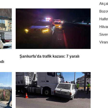
Akça
Bozo
Halfet
Hilva
Siver
Viran
Şanlıurfa'da trafik kazası: 7 yaralı
ndı