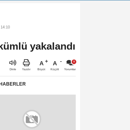
 14:10
ükümlü yakalandı
A
A
Büyüt
Küçült
Dinle
Yazdır
Yorumlar
 HABERLER