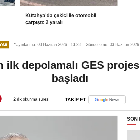
Kütahya'da çekici ile otomobil
çarpıştı: 2 yaralı
Yayınlanma: 03 Haziran 2026 - 13:23
Güncelleme: 03 Haziran 2026 
OMI
n ilk depolamalı GES projesi
başladı
2 dk
okunma süresi
TAKİP ET
SON