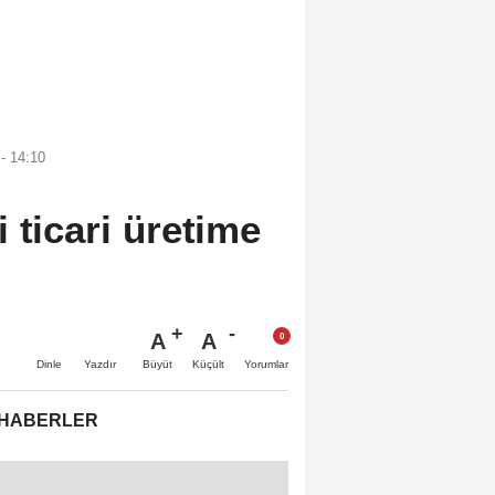
- 14:10
 ticari üretime
A
A
Büyüt
Küçült
Dinle
Yazdır
Yorumlar
 HABERLER