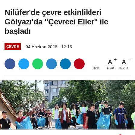
Nilüfer'de çevre etkinlikleri
Gölyazı'da "Çevreci Eller" ile
başladı
04 Haziran 2026 - 12:16
ÇEVRE
A
A
Büyüt
Küçült
Dinle