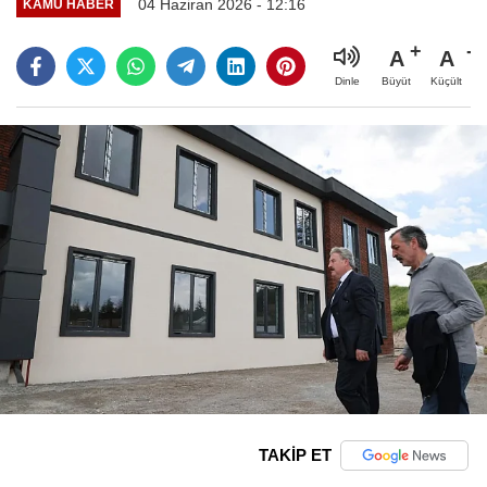
04 Haziran 2026 - 12:16
KAMU HABER
A
A
Büyüt
Küçült
Dinle
TAKİP ET