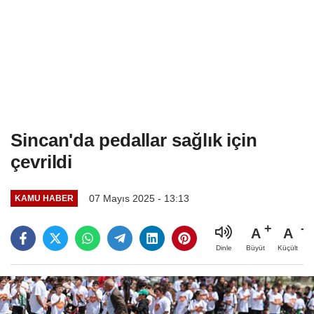
Sincan'da pedallar sağlık için
çevrildi
07 Mayıs 2025 - 13:13
KAMU HABER
A
A
Büyüt
Küçült
Dinle