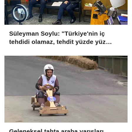
Süleyman Soylu: "Türkiye'nin iç
tehdidi olamaz, tehdit yüzde yüz
dışarıdadır"
Geleneksel tahta araba yarışları