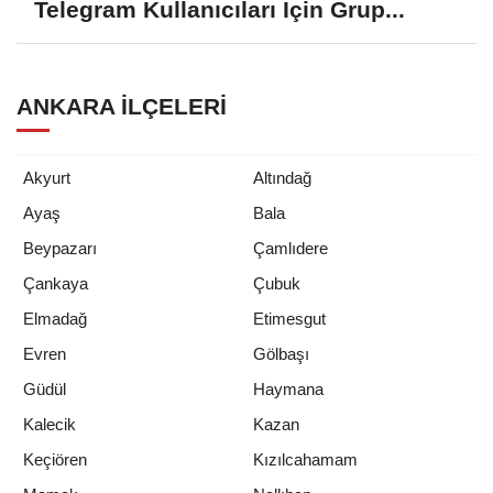
Telegram Kullanıcıları İçin Grup...
ANKARA İLÇELERI
Akyurt
Altındağ
Ayaş
Bala
Beypazarı
Çamlıdere
Çankaya
Çubuk
Elmadağ
Etimesgut
Evren
Gölbaşı
Güdül
Haymana
Kalecik
Kazan
Keçiören
Kızılcahamam