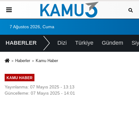
7 Ağustos 2026, Cuma
HABERLER
Dizi
Türkiye
Gündem
Si
Haberler
Kamu Haber
KAMU HABER
Yayınlanma: 07 Mayıs 2025 - 13:13
Güncelleme: 07 Mayıs 2025 - 14:01