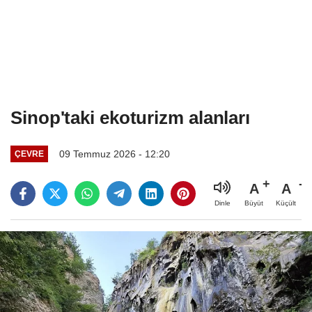
Sinop'taki ekoturizm alanları
09 Temmuz 2026 - 12:20
ÇEVRE
A
A
Büyüt
Küçült
Dinle