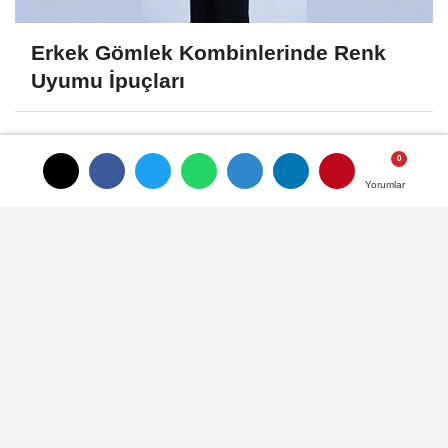
Erkek Gömlek Kombinlerinde Renk
Uyumu İpuçları
Yorumlar
Yorumlar
Sadece Telefon ve Kartlık Sığan En
Kullanışlı Mikro (Mini) Çanta...