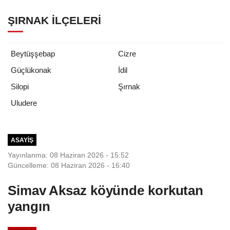
ŞIRNAK İLÇELERI
Beytüşşebap
Cizre
Güçlükonak
İdil
Silopi
Şırnak
Uludere
ASAYIŞ
Yayınlanma: 08 Haziran 2026 - 15:52
Güncelleme: 08 Haziran 2026 - 16:40
Simav Aksaz köyünde korkutan
yangın