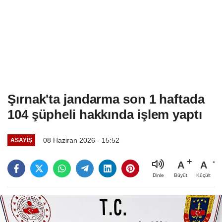
Şırnak'ta jandarma son 1 haftada
104 şüpheli hakkında işlem yaptı
08 Haziran 2026 - 15:52
ASAYIŞ
A
A
Büyüt
Küçült
Dinle