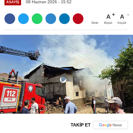
08 Haziran 2026 - 15:52
ASAYIŞ
A
A
Büyüt
Küçült
Dinle
TAKİP ET