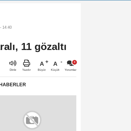
- 14:40
ralı, 11 gözaltı
A
A
Büyüt
Küçült
Dinle
Yazdır
Yorumlar
 HABERLER