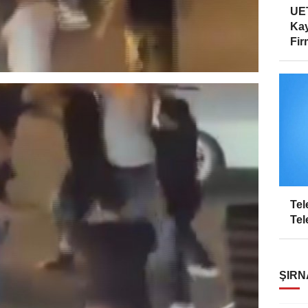
UET
Kay
Firm
Tel
Tel
ŞIRN