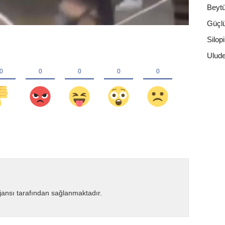
Beyt
Güçl
Silopi
Ulud
ansı tarafından sağlanmaktadır.