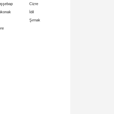
üşşebap
Cizre
ükonak
İdil
Şırnak
ere