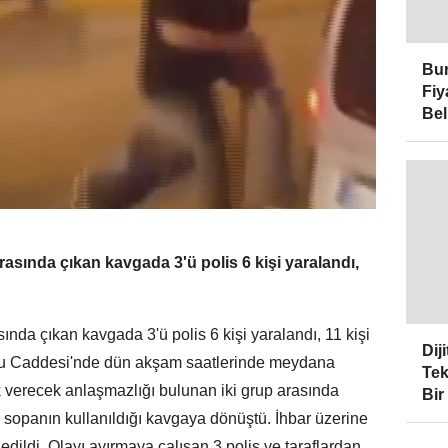
Bur
Fiy
Bel
arasında çıkan kavgada 3'ü polis 6 kişi yaralandı,
asında çıkan kavgada 3'ü polis 6 kişi yaralandı, 11 kişi
Dij
kyolu Caddesi'nde dün akşam saatlerinde meydana
Tek
ak verecek anlaşmazlığı bulunan iki grup arasında
Bir
e sopanın kullanıldığı kavgaya dönüştü. İhbar üzerine
 edildi. Olayı ayırmaya çalışan 3 polis ve taraflardan