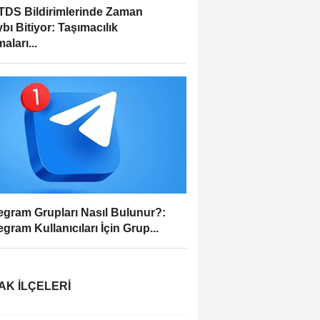
DS Bildirimlerinde Zaman
bı Bitiyor: Taşımacılık
aları...
egram Grupları Nasıl Bulunur?:
egram Kullanıcıları İçin Grup...
AK İLÇELERI