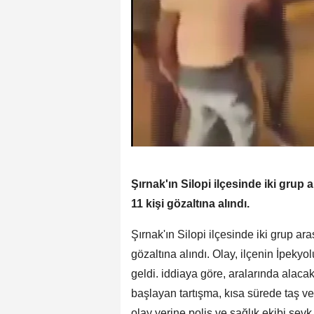
Şırnak'ın Silopi ilçesinde iki grup 
11 kişi gözaltına alındı.
Şırnak'ın Silopi ilçesinde iki grup ar
gözaltına alındı. Olay, ilçenin İpe
geldi. iddiaya göre, aralarında alac
başlayan tartışma, kısa sürede taş v
olay yerine polis ve sağlık ekibi sevk