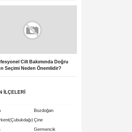
fesyonel Cilt Bakımında Doğru
n Seçimi Neden Önemlidir?
N İLÇELERI
n
Bozdoğan
rkent(Çubukdağı)
Çine
m
Germencik