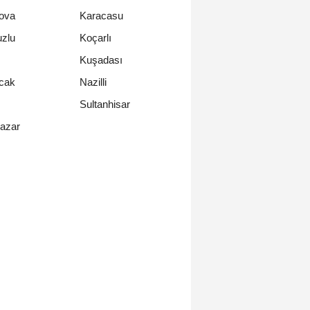
iova
Karacasu
zlu
Koçarlı
Kuşadası
cak
Nazilli
Sultanhisar
azar