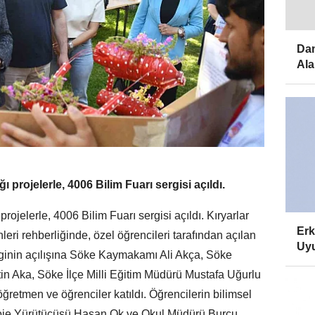
Dam
Ala
ı projelerle, 4006 Bilim Fuarı sergisi açıldı.
rojelerle, 4006 Bilim Fuarı sergisi açıldı. Kıryarlar
Erk
ri rehberliğinde, özel öğrencileri tarafından açılan
Uyu
erginin açılışına Söke Kaymakamı Ali Akça, Söke
n Aka, Söke İlçe Milli Eğitim Müdürü Mustafa Uğurlu
 öğretmen ve öğrenciler katıldı. Öğrencilerin bilimsel
Proje Yürütücüsü Hasan Ok ve Okul Müdürü Burcu