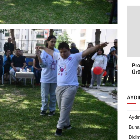
Pro
Ürü
AYDI
Aydı
Buha
Didi