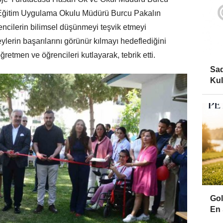
el Eğitim Uygulama Okulu Müdürü Burcu Pakalın
rencilerin bilimsel düşünmeyi teşvik etmeyi
lerin başarılarını görünür kılmayı hedeflediğini
etmen ve öğrencileri kutlayarak, tebrik etti.
Sad
Kul
Gol
En 