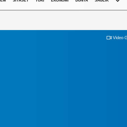
DEM
SIYASET
TOKI
EKONOMI
DÜNYA
SAĞLIK
Video G