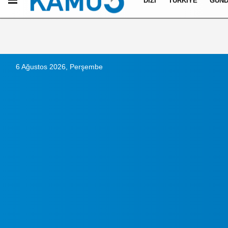
DIZI
TÜRKIYE
GÜN
Künye
İletişim
Çerez Politikası
Gizlilik İlkeleri
6 Ağustos 2026, Perşembe