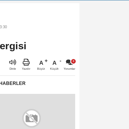
3:30
ergisi
A
A
Büyüt
Küçült
Dinle
Yazdır
Yorumlar
 HABERLER