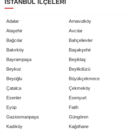
İSTANBUL İLÇELERI
Adalar
Arnavutköy
Ataşehir
Avcılar
Bağcılar
Bahçelievler
Bakırköy
Başakşehir
Bayrampaşa
Beşiktaş
Beykoz
Beylikdüzü
Beyoğlu
Büyükçekmece
Çatalca
Çekmeköy
Esenler
Esenyurt
Eyüp
Fatih
Gaziosmanpaşa
Güngören
Kadıköy
Kağıthane