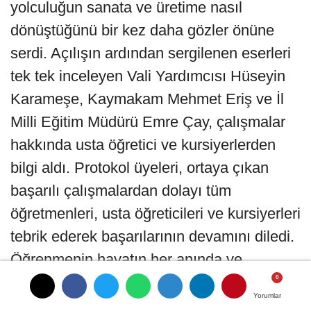
yolculuğun sanata ve üretime nasıl
dönüştüğünü bir kez daha gözler önüne
serdi. Açılışın ardından sergilenen eserleri
tek tek inceleyen Vali Yardımcısı Hüseyin
Karameşe, Kaymakam Mehmet Eriş ve İl
Milli Eğitim Müdürü Emre Çay, çalışmalar
hakkında usta öğretici ve kursiyerlerden
bilgi aldı. Protokol üyeleri, ortaya çıkan
başarılı çalışmalardan dolayı tüm
öğretmenleri, usta öğreticileri ve kursiyerleri
tebrik ederek başarılarının devamını diledi.
Öğrenmenin hayatın her anında ve
alanında devam ettiğini vurgulayan İl Milli
Yorumlar
Yorumlar
Eğitim Müdürlüğü'nden yapılan açıklamada