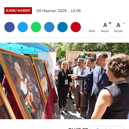
04 Haziran 2026 - 14:06
KAMU HABER
A
A
Büyüt
Küçült
Dinle