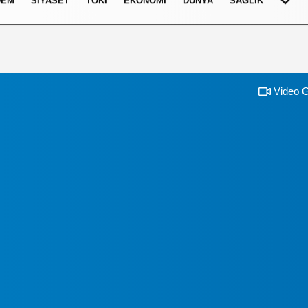
DEM
SIYASET
TOKI
EKONOMI
DÜNYA
SAĞLIK
Video G