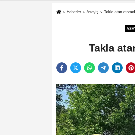
Haberler
Asayiş
Takla atan otomob
ASA
Takla ata