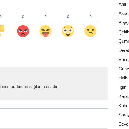
Ahırlı
Akşeh
Beyşe
Çelti
Çumr
Dere
Emirg
Güne
Halka
ansı tarafından sağlanmaktadır.
Ilgın
Karap
Kulu
Sara
Seydi