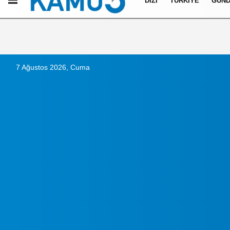
DIZI
TÜRKIYE
GÜN
Künye
İletişim
Çerez Politikası
Gizlilik İlkeleri
7 Ağustos 2026, Cuma