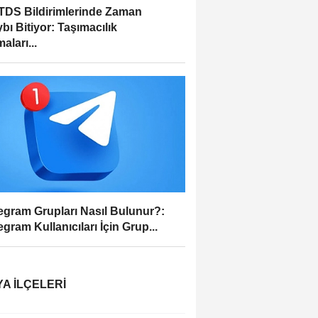
DS Bildirimlerinde Zaman
bı Bitiyor: Taşımacılık
aları...
egram Grupları Nasıl Bulunur?:
egram Kullanıcıları İçin Grup...
A İLÇELERI