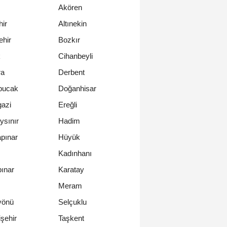
Akören
ir
Altınekin
hir
Bozkır
k
Cihanbeyli
a
Derbent
bucak
Doğanhisar
azi
Ereğli
ysınır
Hadim
pınar
Hüyük
Kadınhanı
ınar
Karatay
Meram
yönü
Selçuklu
şehir
Taşkent