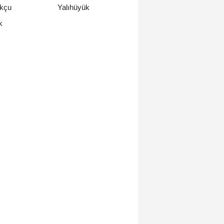
ukçu
Yalıhüyük
k