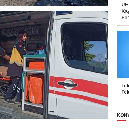
UET
Kay
Firm
Tel
Tel
KONY