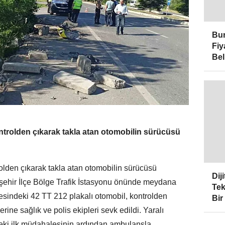
Bur
Fiy
Bel
ntrolden çıkarak takla atan otomobilin sürücüsü
olden çıkarak takla atan otomobilin sürücüsü
Dij
işehir İlçe Bölge Trafik İstasyonu önünde meydana
Tek
aresindeki 42 TT 212 plakalı otomobil, kontrolden
Bir
erine sağlık ve polis ekipleri sevk edildi. Yaralı
ndeki ilk müdahalesinin ardından ambulansla