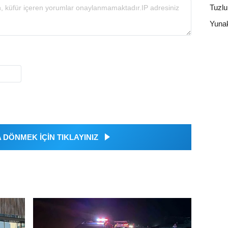
Tuzl
Yuna
DÖNMEK İÇİN TIKLAYINIZ