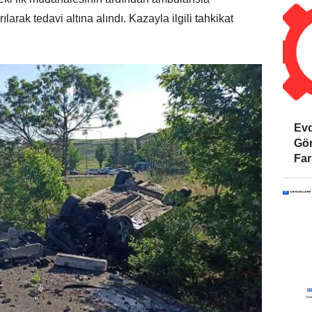
larak tedavi altına alındı. Kazayla ilgili tahkikat
Evd
Gör
Far