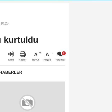
 10:25
ı kurtuldu
A
A
Büyüt
Küçült
Dinle
Yazdır
Yorumlar
 HABERLER