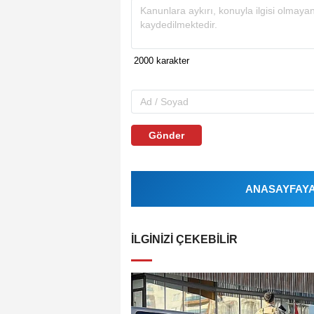
Gönder
ANASAYFAYA 
İLGINIZI ÇEKEBILIR