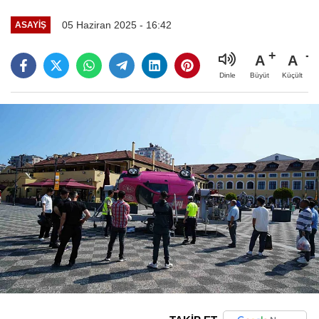
05 Haziran 2025 - 16:42
ASAYIŞ
A
A
Büyüt
Küçült
Dinle