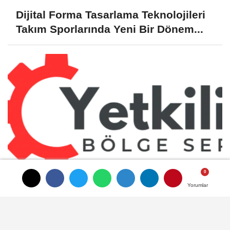
Dijital Forma Tasarlama Teknolojileri
Takım Sporlarında Yeni Bir Dönem...
Evdeki Dengeyi Koruyan Görünmez
Yorumlar
Yorumlar
Eller: İstanbul'un Beş Farklı
Semtinde...