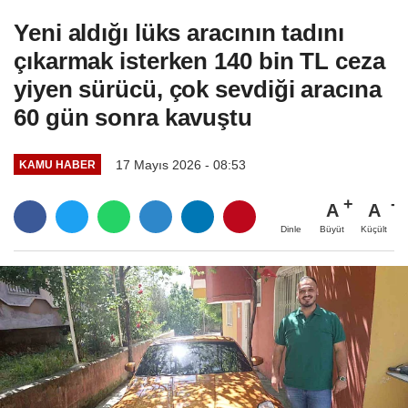
Yeni aldığı lüks aracının tadını
çıkarmak isterken 140 bin TL ceza
yiyen sürücü, çok sevdiği aracına
60 gün sonra kavuştu
17 Mayıs 2026 - 08:53
KAMU HABER
A
A
Büyüt
Küçült
Dinle