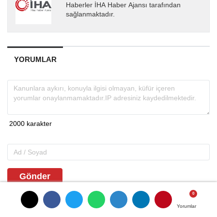
Haberler İHA Haber Ajansı tarafından
sağlanmaktadır.
YORUMLAR
Gönder
Yorumlar
Yorumlar
ANASAYFAYA DÖNMEK İÇİN TIKLAYINIZ