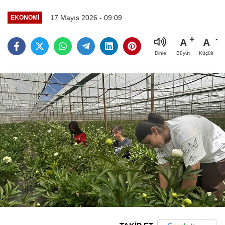
17 Mayıs 2026 - 09:09
EKONOMI
A
A
Büyüt
Küçült
Dinle