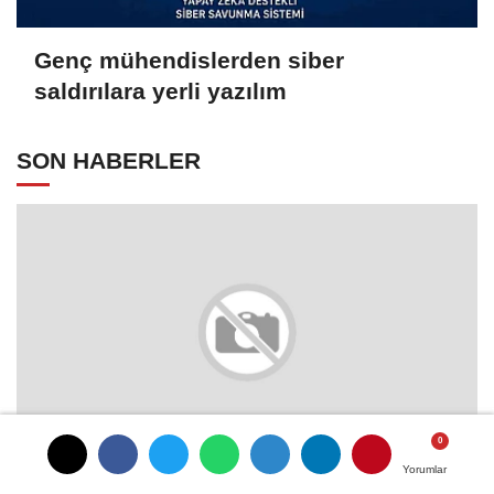
Genç mühendislerden siber
saldırılara yerli yazılım
SON HABERLER
Yorumlar
Yorumlar
Bursa Eşya Taşıma ve Depolama