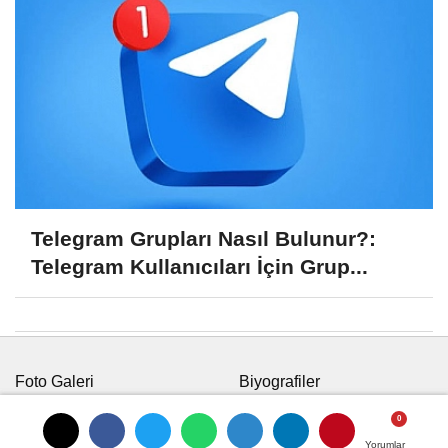
Telegram Grupları Nasıl Bulunur?:
Telegram Kullanıcıları İçin Grup...
Foto Galeri
Biyografiler
Video Galeri
Vefatlar
Köşe Yazarları
Yerel Haberler
Yorumlar
Yorumlar