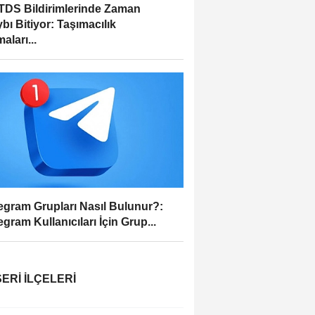
DS Bildirimlerinde Zaman
bı Bitiyor: Taşımacılık
aları...
egram Grupları Nasıl Bulunur?:
egram Kullanıcıları İçin Grup...
ERI İLÇELERI