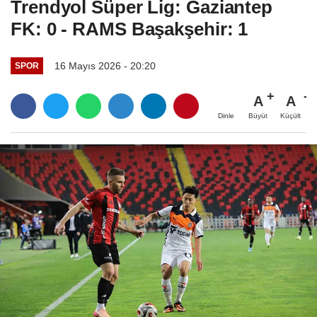
Trendyol Süper Lig: Gaziantep
FK: 0 - RAMS Başakşehir: 1
16 Mayıs 2026 - 20:20
SPOR
A
A
Büyüt
Küçült
Dinle